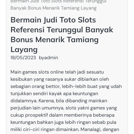
Bermain Judi Toto Slots Referensi Terunggul
Banyak Bonus Menarik Tamiang Layang
Bermain Judi Toto Slots
Referensi Terunggul Banyak
Bonus Menarik Tamiang
Layang
18/05/2023
by
admin
Main games slots online telah jadi sesuatu
kesibukan yang rasanya sukar dibiarkan oleh
sebagian orang bettor, lebih-lebih buat yang udah
tunjukkan sendiri kayak apa keuntungan
didalamnya. Karena, bila dibanding mainkan
perjudian lain umumnya, slots yakni games yang
cukup prospektif dalam memberinya beberapa
keuntungan bahkan juga lebih ringan sebab pula
miliki ciri-ciri ringan dimainkan. Manalagi, dengan