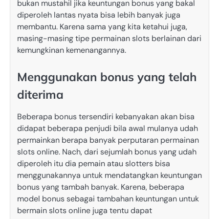
bukan mustahil jika keuntungan bonus yang bakal
diperoleh lantas nyata bisa lebih banyak juga
membantu. Karena sama yang kita ketahui juga,
masing-masing tipe permainan slots berlainan dari
kemungkinan kemenangannya.
Menggunakan bonus yang telah
diterima
Beberapa bonus tersendiri kebanyakan akan bisa
didapat beberapa penjudi bila awal mulanya udah
permainkan berapa banyak perputaran permainan
slots online. Nach, dari sejumlah bonus yang udah
diperoleh itu dia pemain atau slotters bisa
menggunakannya untuk mendatangkan keuntungan
bonus yang tambah banyak. Karena, beberapa
model bonus sebagai tambahan keuntungan untuk
bermain slots online juga tentu dapat