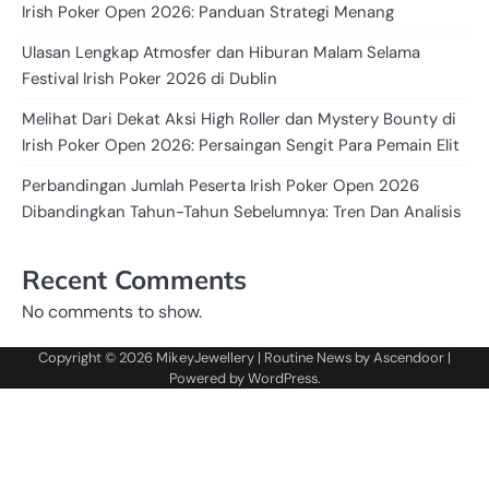
Irish Poker Open 2026: Panduan Strategi Menang
Ulasan Lengkap Atmosfer dan Hiburan Malam Selama
Festival Irish Poker 2026 di Dublin
Melihat Dari Dekat Aksi High Roller dan Mystery Bounty di
Irish Poker Open 2026: Persaingan Sengit Para Pemain Elit
Perbandingan Jumlah Peserta Irish Poker Open 2026
Dibandingkan Tahun-Tahun Sebelumnya: Tren Dan Analisis
Recent Comments
No comments to show.
Copyright © 2026
MikeyJewellery
| Routine News by
Ascendoor
|
Powered by
WordPress
.