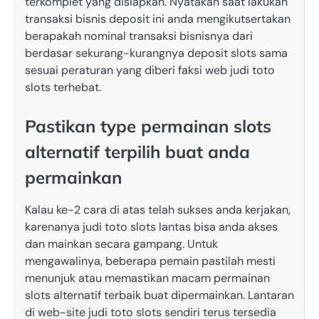
terkomplet yang disiapkan. Nyatakan saat lakukan
transaksi bisnis deposit ini anda mengikutsertakan
berapakah nominal transaksi bisnisnya dari
berdasar sekurang-kurangnya deposit slots sama
sesuai peraturan yang diberi faksi web judi toto
slots terhebat.
Pastikan type permainan slots
alternatif terpilih buat anda
permainkan
Kalau ke-2 cara di atas telah sukses anda kerjakan,
karenanya judi toto slots lantas bisa anda akses
dan mainkan secara gampang. Untuk
mengawalinya, beberapa pemain pastilah mesti
menunjuk atau memastikan macam permainan
slots alternatif terbaik buat dipermainkan. Lantaran
di web-site judi toto slots sendiri terus tersedia