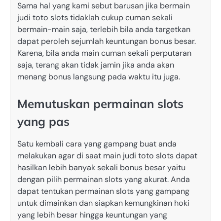
Sama hal yang kami sebut barusan jika bermain
judi toto slots tidaklah cukup cuman sekali
bermain-main saja, terlebih bila anda targetkan
dapat peroleh sejumlah keuntungan bonus besar.
Karena, bila anda main cuman sekali perputaran
saja, terang akan tidak jamin jika anda akan
menang bonus langsung pada waktu itu juga.
Memutuskan permainan slots
yang pas
Satu kembali cara yang gampang buat anda
melakukan agar di saat main judi toto slots dapat
hasilkan lebih banyak sekali bonus besar yaitu
dengan pilih permainan slots yang akurat. Anda
dapat tentukan permainan slots yang gampang
untuk dimainkan dan siapkan kemungkinan hoki
yang lebih besar hingga keuntungan yang