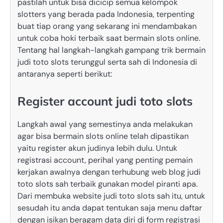
pastilah untuk bisa dicicip semua kelompok
slotters yang berada pada Indonesia, terpenting
buat tiap orang yang sekarang ini mendambakan
untuk coba hoki terbaik saat bermain slots online.
Tentang hal langkah-langkah gampang trik bermain
judi toto slots terunggul serta sah di Indonesia di
antaranya seperti berikut:
Register account judi toto slots
Langkah awal yang semestinya anda melakukan
agar bisa bermain slots online telah dipastikan
yaitu register akun judinya lebih dulu. Untuk
registrasi account, perihal yang penting pemain
kerjakan awalnya dengan terhubung web blog judi
toto slots sah terbaik gunakan model piranti apa.
Dari membuka website judi toto slots sah itu, untuk
sesudah itu anda dapat tentukan saja menu daftar
dengan isikan beragam data diri di form registrasi