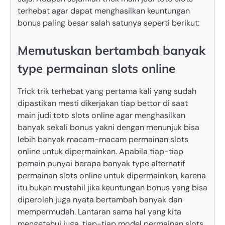
terhebat agar dapat menghasilkan keuntungan
bonus paling besar salah satunya seperti berikut:
Memutuskan bertambah banyak
type permainan slots online
Trick trik terhebat yang pertama kali yang sudah
dipastikan mesti dikerjakan tiap bettor di saat
main judi toto slots online agar menghasilkan
banyak sekali bonus yakni dengan menunjuk bisa
lebih banyak macam-macam permainan slots
online untuk dipermainkan. Apabila tiap-tiap
pemain punyai berapa banyak type alternatif
permainan slots online untuk dipermainkan, karena
itu bukan mustahil jika keuntungan bonus yang bisa
diperoleh juga nyata bertambah banyak dan
mempermudah. Lantaran sama hal yang kita
mengetahui juga, tiap-tiap model permainan slots