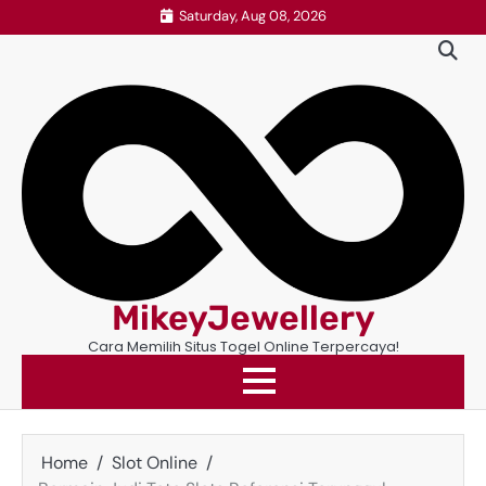
Skip
Saturday, Aug 08, 2026
to
content
MikeyJewellery
Cara Memilih Situs Togel Online Terpercaya!
Home
Slot Online