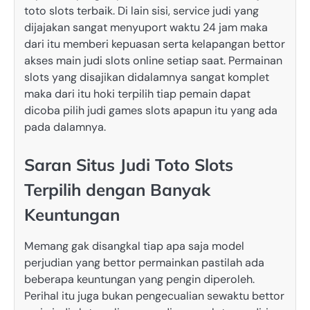
toto slots terbaik. Di lain sisi, service judi yang
dijajakan sangat menyuport waktu 24 jam maka
dari itu memberi kepuasan serta kelapangan bettor
akses main judi slots online setiap saat. Permainan
slots yang disajikan didalamnya sangat komplet
maka dari itu hoki terpilih tiap pemain dapat
dicoba pilih judi games slots apapun itu yang ada
pada dalamnya.
Saran Situs Judi Toto Slots
Terpilih dengan Banyak
Keuntungan
Memang gak disangkal tiap apa saja model
perjudian yang bettor permainkan pastilah ada
beberapa keuntungan yang pengin diperoleh.
Perihal itu juga bukan pengecualian sewaktu bettor