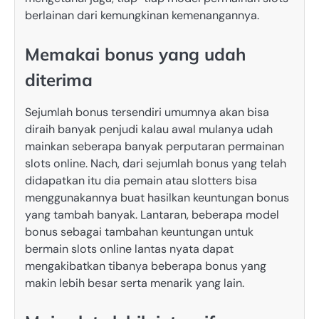
berlainan dari kemungkinan kemenangannya.
Memakai bonus yang udah
diterima
Sejumlah bonus tersendiri umumnya akan bisa
diraih banyak penjudi kalau awal mulanya udah
mainkan seberapa banyak perputaran permainan
slots online. Nach, dari sejumlah bonus yang telah
didapatkan itu dia pemain atau slotters bisa
menggunakannya buat hasilkan keuntungan bonus
yang tambah banyak. Lantaran, beberapa model
bonus sebagai tambahan keuntungan untuk
bermain slots online lantas nyata dapat
mengakibatkan tibanya beberapa bonus yang
makin lebih besar serta menarik yang lain.