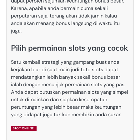
dapat peroleh sejumlah keuntungan bonus besar.
Karena, apabila anda bermain cuma sekali
perputaran saja, terang akan tidak jamin kalau
anda akan menang bonus langsung di waktu itu
juga.
Pilih permainan slots yang cocok
Satu kembali strategi yang gampang buat anda
kerjakan biar di saat main judi toto slots dapat
mendatangkan lebih banyak sekali bonus besar
ialah dengan menunjuk permainan slots yang pas.
Anda dapat putuskan permainan slots yang simpel
untuk dimainkan dan siapkan kesempatan
peruntungan yang lebih besar maka keuntungan
yang didapat juga tak kan membikin anda sukar.
SLOT ONLINE