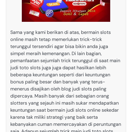
Sama yang kami berikan di atas, bermain slots
online masih tetap memerlukan trick-trick
terunggul tersendiri agar bisa bikin anda juga
simpel meraih kemenangan. Di lain bagian,
pemanfaatan sejumlah trick terunggul di saat main
judi toto slots juga juga dapat hasilkan lebih
beberapa keuntungan seperti dari keuntungan
bonus paling besar dan banyak yang terus-
menerus disajikan oleh blog judi slots paling
dipercaya. Masih banyak dari sebagian orang
slotters yang sejauh ini masih sukar mendapatkan
keuntungan saat bermain judi slots online sekedar
karena tak miliki strategi yang baik serta
kebanyakan cuman memercayakan di peruntungan
saja. Adapun sejumlah trick main judi toto slots