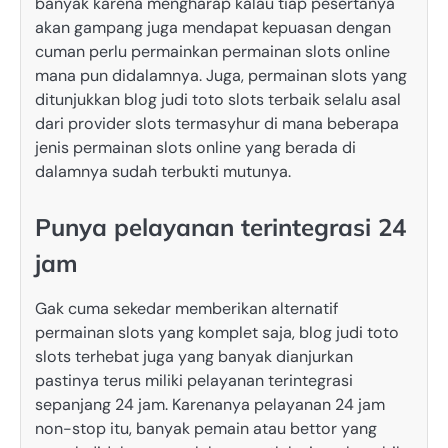
banyak karena mengharap kalau tiap pesertanya
akan gampang juga mendapat kepuasan dengan
cuman perlu permainkan permainan slots online
mana pun didalamnya. Juga, permainan slots yang
ditunjukkan blog judi toto slots terbaik selalu asal
dari provider slots termasyhur di mana beberapa
jenis permainan slots online yang berada di
dalamnya sudah terbukti mutunya.
Punya pelayanan terintegrasi 24
jam
Gak cuma sekedar memberikan alternatif
permainan slots yang komplet saja, blog judi toto
slots terhebat juga yang banyak dianjurkan
pastinya terus miliki pelayanan terintegrasi
sepanjang 24 jam. Karenanya pelayanan 24 jam
non-stop itu, banyak pemain atau bettor yang