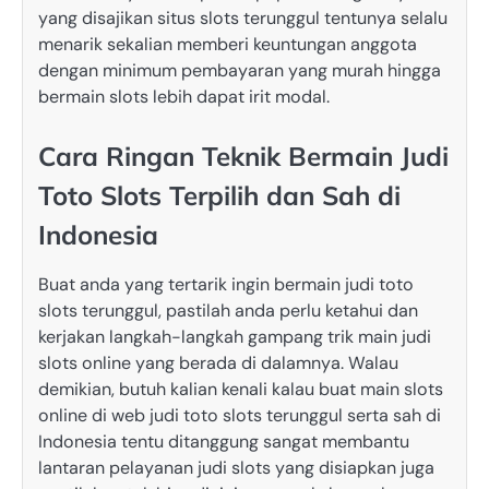
yang disajikan situs slots terunggul tentunya selalu
menarik sekalian memberi keuntungan anggota
dengan minimum pembayaran yang murah hingga
bermain slots lebih dapat irit modal.
Cara Ringan Teknik Bermain Judi
Toto Slots Terpilih dan Sah di
Indonesia
Buat anda yang tertarik ingin bermain judi toto
slots terunggul, pastilah anda perlu ketahui dan
kerjakan langkah-langkah gampang trik main judi
slots online yang berada di dalamnya. Walau
demikian, butuh kalian kenali kalau buat main slots
online di web judi toto slots terunggul serta sah di
Indonesia tentu ditanggung sangat membantu
lantaran pelayanan judi slots yang disiapkan juga