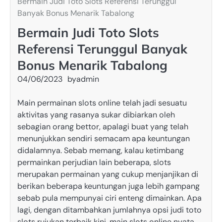
Bermain Judi Toto Slots Referensi Terunggul
Banyak Bonus Menarik Tabalong
Bermain Judi Toto Slots
Referensi Terunggul Banyak
Bonus Menarik Tabalong
04/06/2023
by
admin
Main permainan slots online telah jadi sesuatu
aktivitas yang rasanya sukar dibiarkan oleh
sebagian orang bettor, apalagi buat yang telah
menunjukkan sendiri semacam apa keuntungan
didalamnya. Sebab memang, kalau ketimbang
permainkan perjudian lain beberapa, slots
merupakan permainan yang cukup menjanjikan di
berikan beberapa keuntungan juga lebih gampang
sebab pula mempunyai ciri enteng dimainkan. Apa
lagi, dengan ditambahkan jumlahnya opsi judi toto
slots rujukan terbaik kini, main slots online nyata