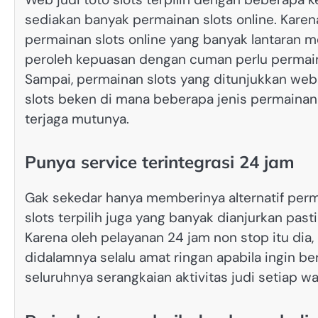
sediakan banyak permainan slots online. Karena 
permainan slots online yang banyak lantaran m
peroleh kepuasan dengan cuman perlu permain
Sampai, permainan slots yang ditunjukkan websit
slots beken di mana beberapa jenis permainan
terjaga mutunya.
Punya service terintegrasi 24 jam
Gak sekedar hanya memberinya alternatif perma
slots terpilih juga yang banyak dianjurkan past
Karena oleh pelayanan 24 jam non stop itu dia
didalamnya selalu amat ringan apabila ingin be
seluruhnya serangkaian aktivitas judi setiap 