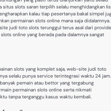
situs slots saran terpilih selalu menghidangkan lis
engharapkan kalau tiap pesertanya bakal simpel ju
kan permainan slots online mana saja didalamnya.
e judi toto slots terunggul terus asal dari provide
 slots online yang berada pada dalamnya sangat
inan slots yang komplet saja, web-site judi toto
inya selalu punya service terintegrasi waktu 24 jam.
, banyak pemain atau bettor yang tergabung
rmain permainan slots online serta nikmati
waktu tanpa terganggu kasus waktu kembali.