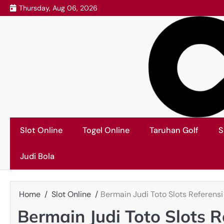
Skip
Thursday, Aug 06, 2026
to
content
Slot Online
Togel Online
Taruhan Golf
S
Judi Bola
Home
Slot Online
Bermain Judi Toto Slots Referens
Bermain Judi Toto Slots 