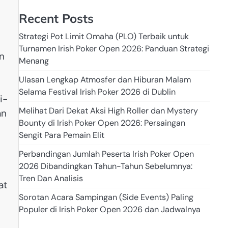
Recent Posts
Strategi Pot Limit Omaha (PLO) Terbaik untuk
Turnamen Irish Poker Open 2026: Panduan Strategi
an
Menang
Ulasan Lengkap Atmosfer dan Hiburan Malam
Selama Festival Irish Poker 2026 di Dublin
i-
Melihat Dari Dekat Aksi High Roller dan Mystery
an
Bounty di Irish Poker Open 2026: Persaingan
Sengit Para Pemain Elit
Perbandingan Jumlah Peserta Irish Poker Open
2026 Dibandingkan Tahun-Tahun Sebelumnya:
Tren Dan Analisis
at
Sorotan Acara Sampingan (Side Events) Paling
Populer di Irish Poker Open 2026 dan Jadwalnya