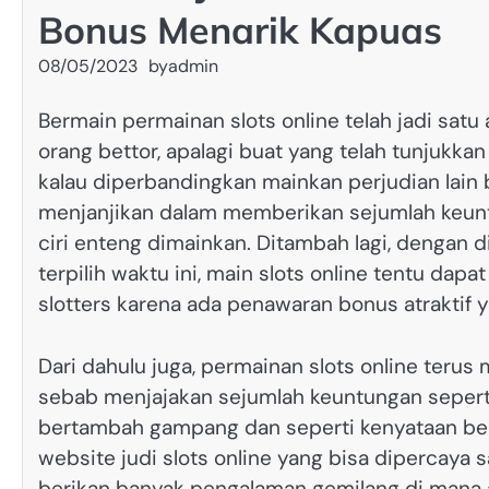
Bonus Menarik Kapuas
08/05/2023
by
admin
Bermain permainan slots online telah jadi satu
orang bettor, apalagi buat yang telah tunjukka
kalau diperbandingkan mainkan perjudian lain 
menjanjikan dalam memberikan sejumlah keuntu
ciri enteng dimainkan. Ditambah lagi, dengan di
terpilih waktu ini, main slots online tentu da
slotters karena ada penawaran bonus atraktif 
Dari dahulu juga, permainan slots online ter
sebab menjajakan sejumlah keuntungan sepert
bertambah gampang dan seperti kenyataan beb
website judi slots online yang bisa dipercaya sa
berikan banyak pengalaman gemilang di mana 