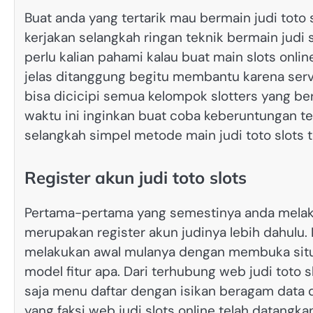
Buat anda yang tertarik mau bermain judi toto s
kerjakan selangkah ringan teknik bermain judi 
perlu kalian pahami kalau buat main slots online
jelas ditanggung begitu membantu karena servic
bisa dicicipi semua kelompok slotters yang ber
waktu ini inginkan buat coba keberuntungan ter
selangkah simpel metode main judi toto slots t
Register akun judi toto slots
Pertama-pertama yang semestinya anda melaku
merupakan register akun judinya lebih dahulu. 
melakukan awal mulanya dengan membuka situs
model fitur apa. Dari terhubung web judi toto s
saja menu daftar dengan isikan beragam data dir
yang faksi web judi slots online telah datangk