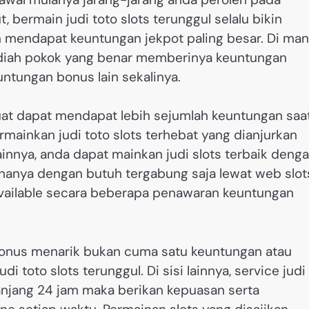
, bermain judi toto slots terunggul selalu bikin
 mendapat keuntungan jekpot paling besar. Di man
hadiah pokok yang benar memberinya keuntungan
ntungan bonus lain sekalinya.
uat dapat mendapat lebih sejumlah keuntungan saa
mainkan judi toto slots terhebat yang dianjurkan
 lainnya, anda dapat mainkan judi slots terbaik deng
 hanya dengan butuh tergabung saja lewat web slot
available secara beberapa penawaran keuntungan
 bonus menarik bukan cuma satu keuntungan atau
 toto slots terunggul. Di sisi lainnya, service judi
njang 24 jam maka berikan kepuasan serta