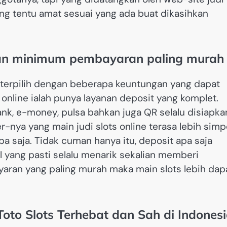
ang tentu amat sesuai yang ada buat dikasihkan
gan minimum pembayaran paling murah
ts terpilih dengan beberapa keuntungan yang dapat
 online ialah punya layanan deposit yang komplet.
ank, e-money, pulsa bahkan juga QR selalu disiapka
-nya yang main judi slots online terasa lebih simp
a saja. Tidak cuman hanya itu, deposit apa saja
 yang pasti selalu menarik sekalian memberi
aran yang paling murah maka main slots lebih dap
oto Slots Terhebat dan Sah di Indones