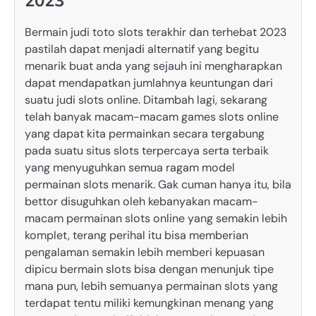
2023
Bermain judi toto slots terakhir dan terhebat 2023
pastilah dapat menjadi alternatif yang begitu
menarik buat anda yang sejauh ini mengharapkan
dapat mendapatkan jumlahnya keuntungan dari
suatu judi slots online. Ditambah lagi, sekarang
telah banyak macam-macam games slots online
yang dapat kita permainkan secara tergabung
pada suatu situs slots terpercaya serta terbaik
yang menyuguhkan semua ragam model
permainan slots menarik. Gak cuman hanya itu, bila
bettor disuguhkan oleh kebanyakan macam-
macam permainan slots online yang semakin lebih
komplet, terang perihal itu bisa memberian
pengalaman semakin lebih memberi kepuasan
dipicu bermain slots bisa dengan menunjuk tipe
mana pun, lebih semuanya permainan slots yang
terdapat tentu miliki kemungkinan menang yang