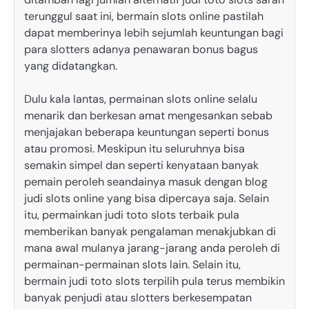
terunggul saat ini, bermain slots online pastilah
dapat memberinya lebih sejumlah keuntungan bagi
para slotters adanya penawaran bonus bagus
yang didatangkan.
Dulu kala lantas, permainan slots online selalu
menarik dan berkesan amat mengesankan sebab
menjajakan beberapa keuntungan seperti bonus
atau promosi. Meskipun itu seluruhnya bisa
semakin simpel dan seperti kenyataan banyak
pemain peroleh seandainya masuk dengan blog
judi slots online yang bisa dipercaya saja. Selain
itu, permainkan judi toto slots terbaik pula
memberikan banyak pengalaman menakjubkan di
mana awal mulanya jarang-jarang anda peroleh di
permainan-permainan slots lain. Selain itu,
bermain judi toto slots terpilih pula terus membikin
banyak penjudi atau slotters berkesempatan