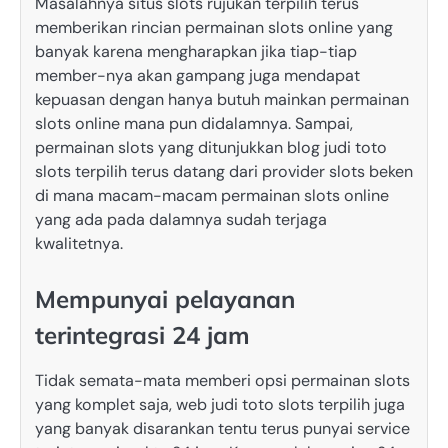
Masalahnya situs slots rujukan terpilih terus
memberikan rincian permainan slots online yang
banyak karena mengharapkan jika tiap-tiap
member-nya akan gampang juga mendapat
kepuasan dengan hanya butuh mainkan permainan
slots online mana pun didalamnya. Sampai,
permainan slots yang ditunjukkan blog judi toto
slots terpilih terus datang dari provider slots beken
di mana macam-macam permainan slots online
yang ada pada dalamnya sudah terjaga
kwalitetnya.
Mempunyai pelayanan
terintegrasi 24 jam
Tidak semata-mata memberi opsi permainan slots
yang komplet saja, web judi toto slots terpilih juga
yang banyak disarankan tentu terus punyai service