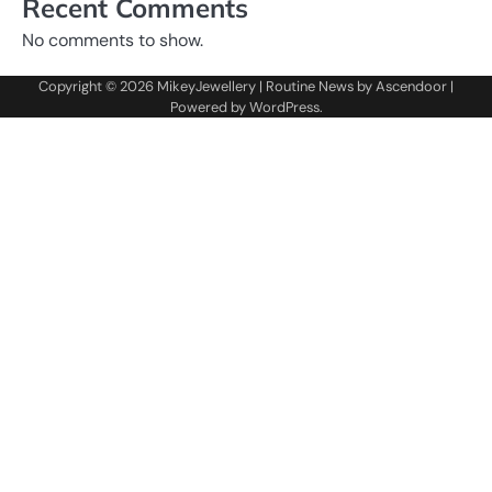
Recent Comments
No comments to show.
Copyright © 2026
MikeyJewellery
| Routine News by
Ascendoor
|
Powered by
WordPress
.