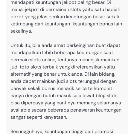
mendapati keuntungan jekpot paling besar. Di
mana, jekpot di permainan slots yaitu satu hadiah
pokok yang jelas berikan keuntungan besar sekali
ketimbang dari keuntungan-keuntungan bonus lain
sekalinya.
Untuk itu, bila anda amat berkeinginan buat dapat
mendapatkan lebih beberapa keuntungan saat
bermain slots online, tentunya menunjuk mainkan
judi toto slots terbaik yang direferensikan yaitu
alternatif yang benar untuk anda. Di lain bidang,
anda dapat mainkan judi slots terunggul dengan
banyak sekali bonus menarik serta terkomplet
hanya dengan butuh masuk saja lewat blog slots
bisa dipercaya yang nantinya memang selamanya
available secara beberapa penawaran keuntungan
sangat seperti kenyataan.
Sesungguhnya, keuntungan tinggi dari promosi