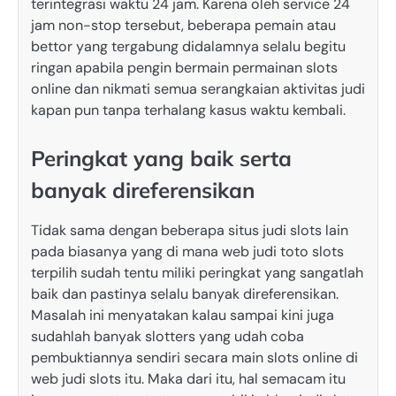
terintegrasi waktu 24 jam. Karena oleh service 24
jam non-stop tersebut, beberapa pemain atau
bettor yang tergabung didalamnya selalu begitu
ringan apabila pengin bermain permainan slots
online dan nikmati semua serangkaian aktivitas judi
kapan pun tanpa terhalang kasus waktu kembali.
Peringkat yang baik serta
banyak direferensikan
Tidak sama dengan beberapa situs judi slots lain
pada biasanya yang di mana web judi toto slots
terpilih sudah tentu miliki peringkat yang sangatlah
baik dan pastinya selalu banyak direferensikan.
Masalah ini menyatakan kalau sampai kini juga
sudahlah banyak slotters yang udah coba
pembuktiannya sendiri secara main slots online di
web judi slots itu. Maka dari itu, hal semacam itu