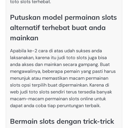
toto slots terhebat.
Putuskan model permainan slots
alternatif terhebat buat anda
mainkan
Apabila ke-2 cara di atas udah sukses anda
laksanakan, karena itu judi toto slots juga bisa
anda akses dan mainkan secara gampang. Buat
mengawalinya, beberapa pemain yang pasti harus
menunjuk atau memastikan macam permainan
slots opsi terpilih buat dipermainkan. Karena di
web judi toto slots sendiri terus tersedia banyak
macam-macam permainan slots online untuk
dapat anda coba tiap peruntungan terbaik.
Bermain slots dengan trick-trick