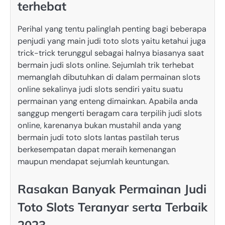
terhebat
Perihal yang tentu palinglah penting bagi beberapa
penjudi yang main judi toto slots yaitu ketahui juga
trick-trick terunggul sebagai halnya biasanya saat
bermain judi slots online. Sejumlah trik terhebat
memanglah dibutuhkan di dalam permainan slots
online sekalinya judi slots sendiri yaitu suatu
permainan yang enteng dimainkan. Apabila anda
sanggup mengerti beragam cara terpilih judi slots
online, karenanya bukan mustahil anda yang
bermain judi toto slots lantas pastilah terus
berkesempatan dapat meraih kemenangan
maupun mendapat sejumlah keuntungan.
Rasakan Banyak Permainan Judi
Toto Slots Teranyar serta Terbaik