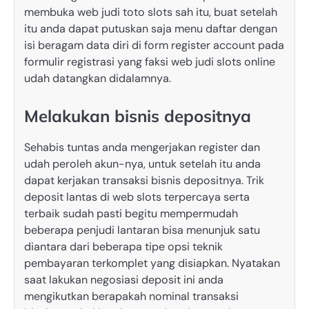
membuka web judi toto slots sah itu, buat setelah
itu anda dapat putuskan saja menu daftar dengan
isi beragam data diri di form register account pada
formulir registrasi yang faksi web judi slots online
udah datangkan didalamnya.
Melakukan bisnis depositnya
Sehabis tuntas anda mengerjakan register dan
udah peroleh akun-nya, untuk setelah itu anda
dapat kerjakan transaksi bisnis depositnya. Trik
deposit lantas di web slots terpercaya serta
terbaik sudah pasti begitu mempermudah
beberapa penjudi lantaran bisa menunjuk satu
diantara dari beberapa tipe opsi teknik
pembayaran terkomplet yang disiapkan. Nyatakan
saat lakukan negosiasi deposit ini anda
mengikutkan berapakah nominal transaksi