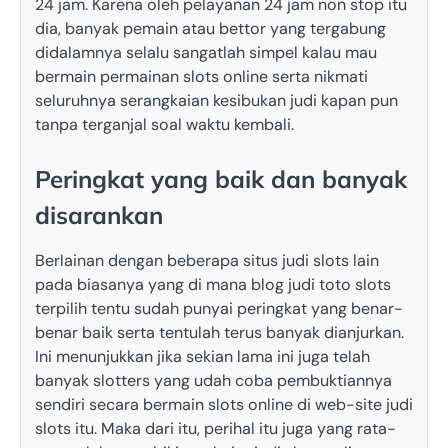
24 jam. Karena oleh pelayanan 24 jam non stop itu
dia, banyak pemain atau bettor yang tergabung
didalamnya selalu sangatlah simpel kalau mau
bermain permainan slots online serta nikmati
seluruhnya serangkaian kesibukan judi kapan pun
tanpa terganjal soal waktu kembali.
Peringkat yang baik dan banyak
disarankan
Berlainan dengan beberapa situs judi slots lain
pada biasanya yang di mana blog judi toto slots
terpilih tentu sudah punyai peringkat yang benar-
benar baik serta tentulah terus banyak dianjurkan.
Ini menunjukkan jika sekian lama ini juga telah
banyak slotters yang udah coba pembuktiannya
sendiri secara bermain slots online di web-site judi
slots itu. Maka dari itu, perihal itu juga yang rata-