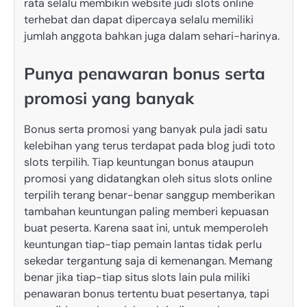
rata selalu membikin website judi slots online
terhebat dan dapat dipercaya selalu memiliki
jumlah anggota bahkan juga dalam sehari-harinya.
Punya penawaran bonus serta
promosi yang banyak
Bonus serta promosi yang banyak pula jadi satu
kelebihan yang terus terdapat pada blog judi toto
slots terpilih. Tiap keuntungan bonus ataupun
promosi yang didatangkan oleh situs slots online
terpilih terang benar-benar sanggup memberikan
tambahan keuntungan paling memberi kepuasan
buat peserta. Karena saat ini, untuk memperoleh
keuntungan tiap-tiap pemain lantas tidak perlu
sekedar tergantung saja di kemenangan. Memang
benar jika tiap-tiap situs slots lain pula miliki
penawaran bonus tertentu buat pesertanya, tapi