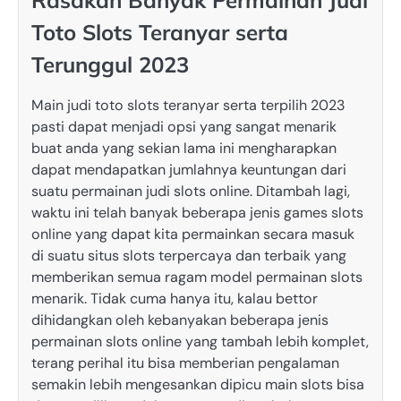
Rasakan Banyak Permainan Judi
Toto Slots Teranyar serta
Terunggul 2023
Main judi toto slots teranyar serta terpilih 2023
pasti dapat menjadi opsi yang sangat menarik
buat anda yang sekian lama ini mengharapkan
dapat mendapatkan jumlahnya keuntungan dari
suatu permainan judi slots online. Ditambah lagi,
waktu ini telah banyak beberapa jenis games slots
online yang dapat kita permainkan secara masuk
di suatu situs slots terpercaya dan terbaik yang
memberikan semua ragam model permainan slots
menarik. Tidak cuma hanya itu, kalau bettor
dihidangkan oleh kebanyakan beberapa jenis
permainan slots online yang tambah lebih komplet,
terang perihal itu bisa memberian pengalaman
semakin lebih mengesankan dipicu main slots bisa