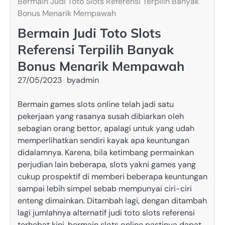
Bermain Judi Toto Slots Referensi Terpilih Banyak
Bonus Menarik Mempawah
Bermain Judi Toto Slots
Referensi Terpilih Banyak
Bonus Menarik Mempawah
27/05/2023
by
admin
Bermain games slots online telah jadi satu
pekerjaan yang rasanya susah dibiarkan oleh
sebagian orang bettor, apalagi untuk yang udah
memperlihatkan sendiri kayak apa keuntungan
didalamnya. Karena, bila ketimbang permainkan
perjudian lain beberapa, slots yakni games yang
cukup prospektif di memberi beberapa keuntungan
sampai lebih simpel sebab mempunyai ciri-ciri
enteng dimainkan. Ditambah lagi, dengan ditambah
lagi jumlahnya alternatif judi toto slots referensi
terhebat kini, bermain slots online pastinya dapat