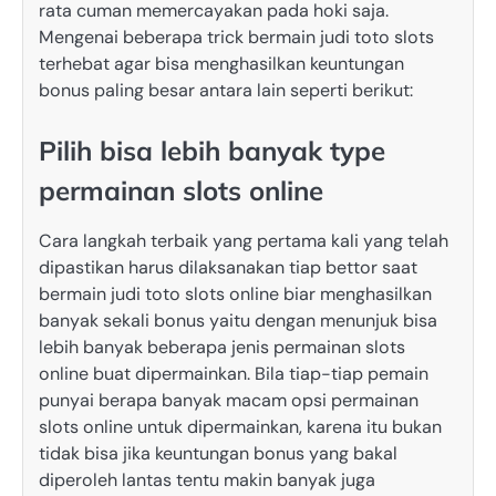
rata cuman memercayakan pada hoki saja.
Mengenai beberapa trick bermain judi toto slots
terhebat agar bisa menghasilkan keuntungan
bonus paling besar antara lain seperti berikut:
Pilih bisa lebih banyak type
permainan slots online
Cara langkah terbaik yang pertama kali yang telah
dipastikan harus dilaksanakan tiap bettor saat
bermain judi toto slots online biar menghasilkan
banyak sekali bonus yaitu dengan menunjuk bisa
lebih banyak beberapa jenis permainan slots
online buat dipermainkan. Bila tiap-tiap pemain
punyai berapa banyak macam opsi permainan
slots online untuk dipermainkan, karena itu bukan
tidak bisa jika keuntungan bonus yang bakal
diperoleh lantas tentu makin banyak juga