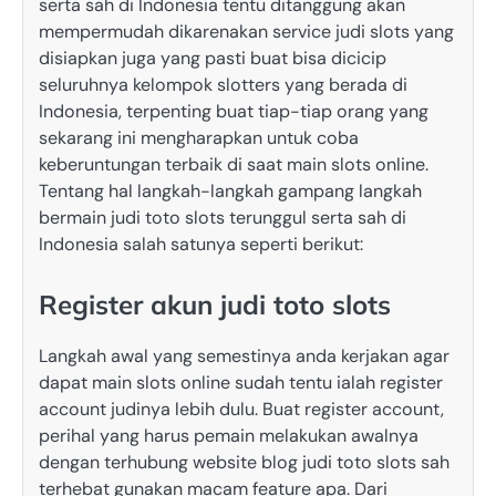
serta sah di Indonesia tentu ditanggung akan
mempermudah dikarenakan service judi slots yang
disiapkan juga yang pasti buat bisa dicicip
seluruhnya kelompok slotters yang berada di
Indonesia, terpenting buat tiap-tiap orang yang
sekarang ini mengharapkan untuk coba
keberuntungan terbaik di saat main slots online.
Tentang hal langkah-langkah gampang langkah
bermain judi toto slots terunggul serta sah di
Indonesia salah satunya seperti berikut:
Register akun judi toto slots
Langkah awal yang semestinya anda kerjakan agar
dapat main slots online sudah tentu ialah register
account judinya lebih dulu. Buat register account,
perihal yang harus pemain melakukan awalnya
dengan terhubung website blog judi toto slots sah
terhebat gunakan macam feature apa. Dari