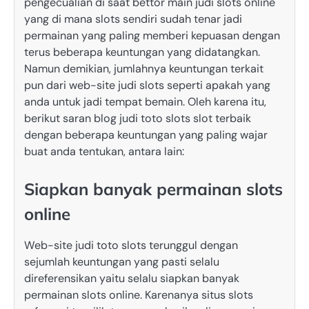
pengecualian di saat bettor main judi slots online
yang di mana slots sendiri sudah tenar jadi
permainan yang paling memberi kepuasan dengan
terus beberapa keuntungan yang didatangkan.
Namun demikian, jumlahnya keuntungan terkait
pun dari web-site judi slots seperti apakah yang
anda untuk jadi tempat bemain. Oleh karena itu,
berikut saran blog judi toto slots slot terbaik
dengan beberapa keuntungan yang paling wajar
buat anda tentukan, antara lain:
Siapkan banyak permainan slots
online
Web-site judi toto slots terunggul dengan
sejumlah keuntungan yang pasti selalu
direferensikan yaitu selalu siapkan banyak
permainan slots online. Karenanya situs slots