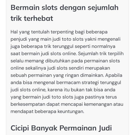
Bermain slots dengan sejumlah
trik terhebat
Hal yang tentulah terpenting bagi beberapa
penjudi yang main judi toto slots yakni mengenali
juga beberapa trik terunggul seperti normalnya
saat bermain judi slots online. Sejumlah trik terpilih
selalu memang dibutuhkan pada permainan slots
online sekalinya judi slots sendiri merupakan
sebuah permainan yang ringan dimainkan. Apabila
anda bisa mengenal bermacam strategi terunggul
judi slots online, karena itu bukan tak bisa anda
yang bermain judi toto slots juga pastinya terus
berkesempatan dapat mencapai kemenangan atau
mendapat beberapa keuntungan.
Cicipi Banyak Permainan Judi