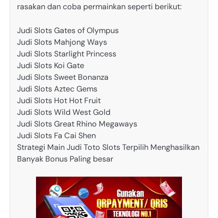
rasakan dan coba permainkan seperti berikut:
Judi Slots Gates of Olympus
Judi Slots Mahjong Ways
Judi Slots Starlight Princess
Judi Slots Koi Gate
Judi Slots Sweet Bonanza
Judi Slots Aztec Gems
Judi Slots Hot Hot Fruit
Judi Slots Wild West Gold
Judi Slots Great Rhino Megaways
Judi Slots Fa Cai Shen
Strategi Main Judi Toto Slots Terpilih Menghasilkan
Banyak Bonus Paling besar