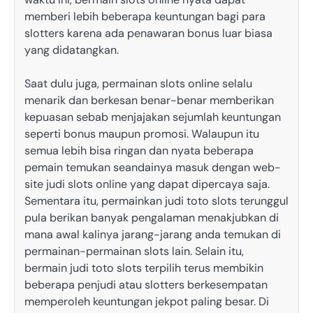
memberi lebih beberapa keuntungan bagi para
slotters karena ada penawaran bonus luar biasa
yang didatangkan.
Saat dulu juga, permainan slots online selalu
menarik dan berkesan benar-benar memberikan
kepuasan sebab menjajakan sejumlah keuntungan
seperti bonus maupun promosi. Walaupun itu
semua lebih bisa ringan dan nyata beberapa
pemain temukan seandainya masuk dengan web-
site judi slots online yang dapat dipercaya saja.
Sementara itu, permainkan judi toto slots terunggul
pula berikan banyak pengalaman menakjubkan di
mana awal kalinya jarang-jarang anda temukan di
permainan-permainan slots lain. Selain itu,
bermain judi toto slots terpilih terus membikin
beberapa penjudi atau slotters berkesempatan
memperoleh keuntungan jekpot paling besar. Di