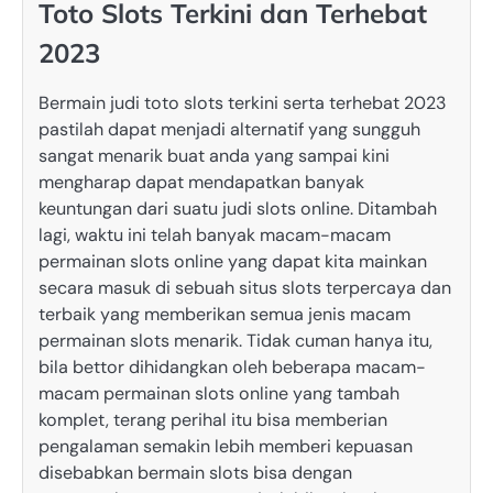
Toto Slots Terkini dan Terhebat
2023
Bermain judi toto slots terkini serta terhebat 2023
pastilah dapat menjadi alternatif yang sungguh
sangat menarik buat anda yang sampai kini
mengharap dapat mendapatkan banyak
keuntungan dari suatu judi slots online. Ditambah
lagi, waktu ini telah banyak macam-macam
permainan slots online yang dapat kita mainkan
secara masuk di sebuah situs slots terpercaya dan
terbaik yang memberikan semua jenis macam
permainan slots menarik. Tidak cuman hanya itu,
bila bettor dihidangkan oleh beberapa macam-
macam permainan slots online yang tambah
komplet, terang perihal itu bisa memberian
pengalaman semakin lebih memberi kepuasan
disebabkan bermain slots bisa dengan