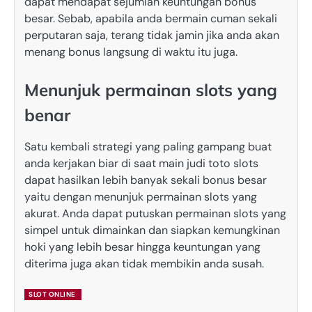
dapat mendapat sejumlah keuntungan bonus
besar. Sebab, apabila anda bermain cuman sekali
perputaran saja, terang tidak jamin jika anda akan
menang bonus langsung di waktu itu juga.
Menunjuk permainan slots yang
benar
Satu kembali strategi yang paling gampang buat
anda kerjakan biar di saat main judi toto slots
dapat hasilkan lebih banyak sekali bonus besar
yaitu dengan menunjuk permainan slots yang
akurat. Anda dapat putuskan permainan slots yang
simpel untuk dimainkan dan siapkan kemungkinan
hoki yang lebih besar hingga keuntungan yang
diterima juga akan tidak membikin anda susah.
SLOT ONLINE