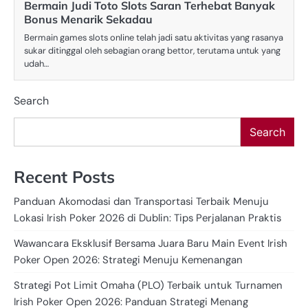
Bermain Judi Toto Slots Saran Terhebat Banyak
Bonus Menarik Sekadau
Bermain games slots online telah jadi satu aktivitas yang rasanya
sukar ditinggal oleh sebagian orang bettor, terutama untuk yang
udah…
Search
Search
Recent Posts
Panduan Akomodasi dan Transportasi Terbaik Menuju
Lokasi Irish Poker 2026 di Dublin: Tips Perjalanan Praktis
Wawancara Eksklusif Bersama Juara Baru Main Event Irish
Poker Open 2026: Strategi Menuju Kemenangan
Strategi Pot Limit Omaha (PLO) Terbaik untuk Turnamen
Irish Poker Open 2026: Panduan Strategi Menang