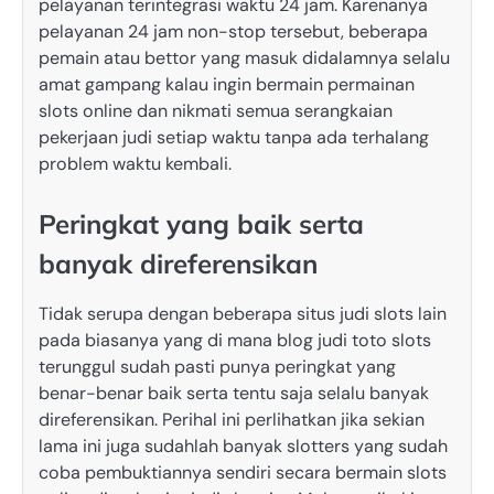
pelayanan terintegrasi waktu 24 jam. Karenanya
pelayanan 24 jam non-stop tersebut, beberapa
pemain atau bettor yang masuk didalamnya selalu
amat gampang kalau ingin bermain permainan
slots online dan nikmati semua serangkaian
pekerjaan judi setiap waktu tanpa ada terhalang
problem waktu kembali.
Peringkat yang baik serta
banyak direferensikan
Tidak serupa dengan beberapa situs judi slots lain
pada biasanya yang di mana blog judi toto slots
terunggul sudah pasti punya peringkat yang
benar-benar baik serta tentu saja selalu banyak
direferensikan. Perihal ini perlihatkan jika sekian
lama ini juga sudahlah banyak slotters yang sudah
coba pembuktiannya sendiri secara bermain slots