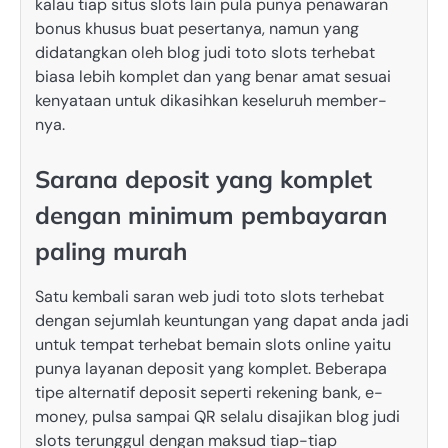
kalau tiap situs slots lain pula punya penawaran
bonus khusus buat pesertanya, namun yang
didatangkan oleh blog judi toto slots terhebat
biasa lebih komplet dan yang benar amat sesuai
kenyataan untuk dikasihkan keseluruh member-
nya.
Sarana deposit yang komplet
dengan minimum pembayaran
paling murah
Satu kembali saran web judi toto slots terhebat
dengan sejumlah keuntungan yang dapat anda jadi
untuk tempat terhebat bemain slots online yaitu
punya layanan deposit yang komplet. Beberapa
tipe alternatif deposit seperti rekening bank, e-
money, pulsa sampai QR selalu disajikan blog judi
slots terunggul dengan maksud tiap-tiap