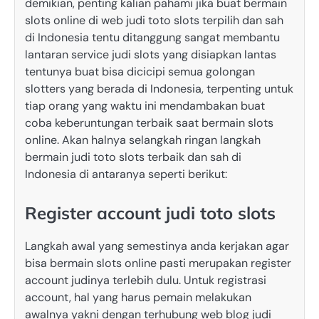
demikian, penting kalian pahami jika buat bermain
slots online di web judi toto slots terpilih dan sah
di Indonesia tentu ditanggung sangat membantu
lantaran service judi slots yang disiapkan lantas
tentunya buat bisa dicicipi semua golongan
slotters yang berada di Indonesia, terpenting untuk
tiap orang yang waktu ini mendambakan buat
coba keberuntungan terbaik saat bermain slots
online. Akan halnya selangkah ringan langkah
bermain judi toto slots terbaik dan sah di
Indonesia di antaranya seperti berikut:
Register account judi toto slots
Langkah awal yang semestinya anda kerjakan agar
bisa bermain slots online pasti merupakan register
account judinya terlebih dulu. Untuk registrasi
account, hal yang harus pemain melakukan
awalnya yakni dengan terhubung web blog judi