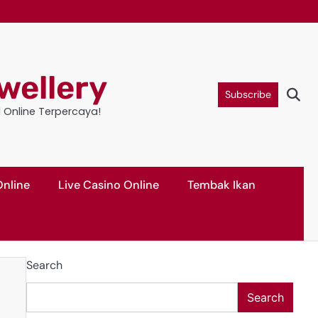
wellery
Subscribe
l Online Terpercaya!
Online
Live Casino Online
Tembak Ikan
Search
Search