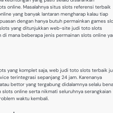
 online. Masalahnya situs slots referensi terbaik
nline yang banyak lantaran mengharap kalau tiap
uasan dengan hanya butuh permainkan games slo
lots yang ditunjukkan web-site judi toto slots
en di mana beberapa jenis permainan slots online y
s yang komplet saja, web judi toto slots terbaik j
vice terintegrasi sepanjang 24 jam. Karenanya
atau bettor yang tergabung didalamnya selalu ben
slots online serta nikmati seluruhnya serangkaian
 problem waktu kembali.