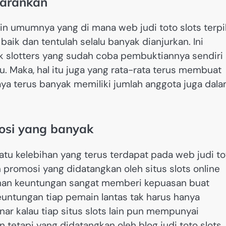
sarankan
in umumnya yang di mana web judi toto slots terpi
aik dan tentulah selalu banyak dianjurkan. Ini
ak slotters yang sudah coba pembuktiannya sendiri
itu. Maka, hal itu juga yang rata-rata terus membuat
rcaya terus banyak memiliki jumlah anggota juga dal
osi yang banyak
tu kelebihan yang terus terdapat pada web judi to
 promosi yang didatangkan oleh situs slots online
ahan keuntungan sangat memberi kepuasan buat
euntungan tiap pemain lantas tak harus hanya
ar kalau tiap situs slots lain pun mempunyai
tetapi yang didatangkan oleh blog judi toto slots