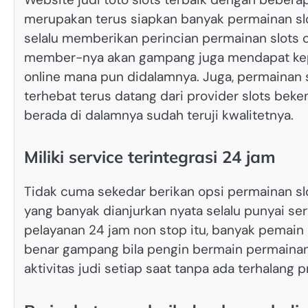
merupakan terus siapkan banyak permainan slots
selalu memberikan perincian permainan slots o
member-nya akan gampang juga mendapat kep
online mana pun didalamnya. Juga, permainan s
terhebat terus datang dari provider slots bek
berada di dalamnya sudah teruji kwalitetnya.
Miliki service terintegrasi 24 jam
Tidak cuma sekedar berikan opsi permainan slot
yang banyak dianjurkan nyata selalu punyai ser
pelayanan 24 jam non stop itu, banyak pemain 
benar gampang bila pengin bermain permainan 
aktivitas judi setiap saat tanpa ada terhalang