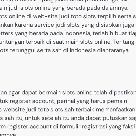
ain judi slots online yang berada pada dalamnya.
ts online di web-site judi toto slots terpilih serta 
nkan karena service judi slots yang disiapkan juga
ters yang berada pada Indonesia, terlebih buat ti
ntungan terbaik di saat main slots online. Tentang
lots terunggul serta sah di Indonesia diantaranya
n agar dapat bermain slots online telah dipastika
tuk register account, perihal yang harus pemain
 website judi toto slots sah terbaik memanfaatkan
ts sah itu, untuk setelah itu anda dapat putuskan sa
m register account di formulir registrasi yang faksi
lamnya.