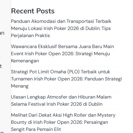
Recent Posts
Panduan Akomodasi dan Transportasi Terbaik
Menuju Lokasi Irish Poker 2026 di Dublin: Tips
an
Perjalanan Praktis
Wawancara Eksklusif Bersama Juara Baru Main
Event Irish Poker Open 2026: Strategi Menuju
r
Kemenangan
t
Strategi Pot Limit Omaha (PLO) Terbaik untuk
Turnamen Irish Poker Open 2026: Panduan Strategi
Menang
Ulasan Lengkap Atmosfer dan Hiburan Malam
Selama Festival Irish Poker 2026 di Dublin
Melihat Dari Dekat Aksi High Roller dan Mystery
Bounty di Irish Poker Open 2026: Persaingan
Sengit Para Pemain Elit
an