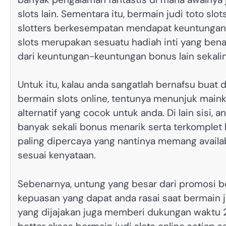
slots lain. Sementara itu, bermain judi toto sl
slotters berkesempatan mendapat keuntungan j
slots merupakan sesuatu hadiah inti yang ben
dari keuntungan-keuntungan bonus lain sekalin
Untuk itu, kalau anda sangatlah bernafsu buat 
bermain slots online, tentunya menunjuk mainka
alternatif yang cocok untuk anda. Di lain sisi, 
banyak sekali bonus menarik serta terkomplet 
paling dipercaya yang nantinya memang avail
sesuai kenyataan.
Sebenarnya, untung yang besar dari promosi 
kepuasan yang dapat anda rasai saat bermain jud
yang dijajakan juga memberi dukungan waktu 