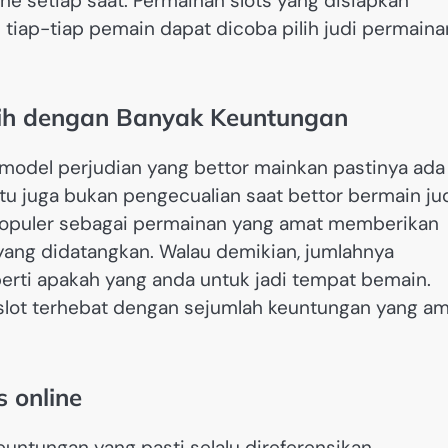
ine setiap saat. Permainan slots yang disiapkan
 tiap-tiap pemain dapat dicoba pilih judi permaina
pilih dengan Banyak Keuntungan
 model perjudian yang bettor mainkan pastinya ada
tu juga bukan pengecualian saat bettor bermain ju
h populer sebagai permainan yang amat memberikan
ang didatangkan. Walau demikian, jumlahnya
erti apakah yang anda untuk jadi tempat bemain.
ots slot terhebat dengan sejumlah keuntungan yang a
 online
euntungan yang pasti selalu direferensikan