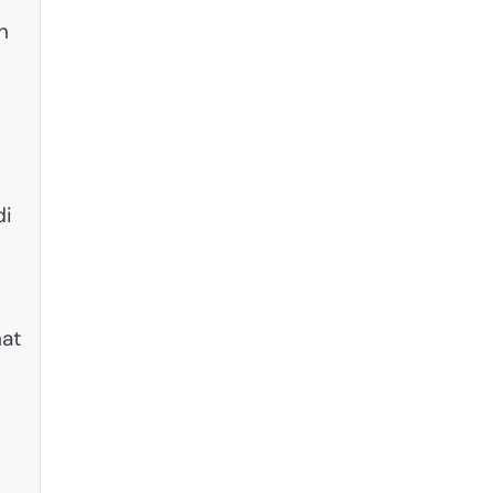
n
di
mat