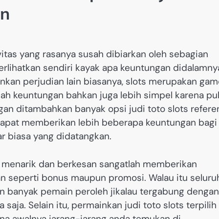
an
ivitas yang rasanya susah dibiarkan oleh sebagian
rlihatkan sendiri kayak apa keuntungan didalamny
kan perjudian lain biasanya, slots merupakan ga
h keuntungan bahkan juga lebih simpel karena pu
ngan ditambahkan banyak opsi judi toto slots refere
ya dapat memberikan lebih beberapa keuntungan bagi
r biasa yang didatangkan.
us menarik dan berkesan sangatlah memberikan
n seperti bonus maupun promosi. Walau itu seluru
n banyak pemain peroleh jikalau tergabung dengan
saja. Selain itu, permainkan judi toto slots terpilih
a awalnya jarang-jarang anda temukan di