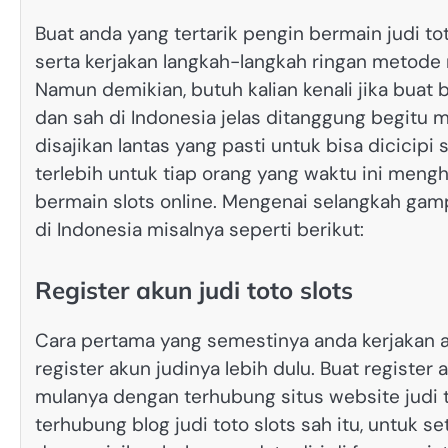
Buat anda yang tertarik pengin bermain judi tot
serta kerjakan langkah-langkah ringan metode 
Namun demikian, butuh kalian kenali jika buat b
dan sah di Indonesia jelas ditanggung begitu
disajikan lantas yang pasti untuk bisa dicicip
terlebih untuk tiap orang yang waktu ini meng
bermain slots online. Mengenai selangkah gampa
di Indonesia misalnya seperti berikut:
Register akun judi toto slots
Cara pertama yang semestinya anda kerjakan aga
register akun judinya lebih dulu. Buat register
mulanya dengan terhubung situs website judi tot
terhubung blog judi toto slots sah itu, untuk 