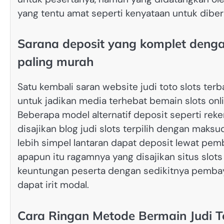
yang tentu amat seperti kenyataan untuk dibe
Sarana deposit yang komplet den
paling murah
Satu kembali saran website judi toto slots t
untuk jadikan media terhebat bemain slots onl
Beberapa model alternatif deposit seperti rek
disajikan blog judi slots terpilih dengan maksu
lebih simpel lantaran dapat deposit lewat pem
apapun itu ragamnya yang disajikan situs slots
keuntungan peserta dengan sedikitnya pembaya
dapat irit modal.
Cara Ringan Metode Bermain Judi To