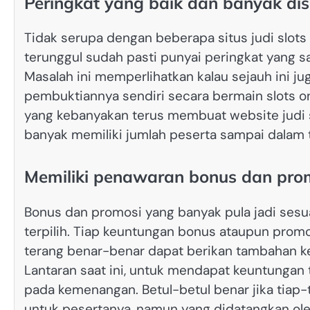
Peringkat yang baik dan banyak di
Tidak serupa dengan beberapa situs judi slots
terunggul sudah pasti punyai peringkat yang sa
Masalah ini memperlihatkan kalau sejauh ini ju
pembuktiannya sendiri secara bermain slots onli
yang kebanyakan terus membuat website judi sl
banyak memiliki jumlah peserta sampai dalam t
Memiliki penawaran bonus dan pro
Bonus dan promosi yang banyak pula jadi sesua
terpilih. Tiap keuntungan bonus ataupun promos
terang benar-benar dapat berikan tambahan 
Lantaran saat ini, untuk mendapat keuntungan 
pada kemenangan. Betul-betul benar jika tiap-t
untuk pesertanya, namun yang didatangkan oleh 