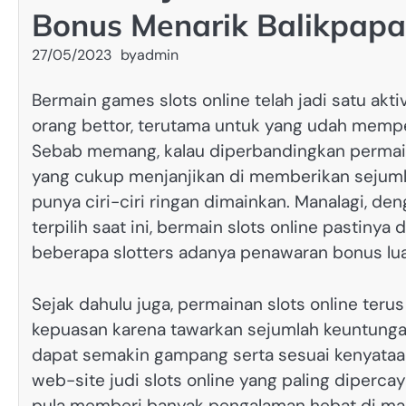
Bonus Menarik Balikpap
27/05/2023
by
admin
Bermain games slots online telah jadi satu akt
orang bettor, terutama untuk yang udah mempe
Sebab memang, kalau diperbandingkan permain
yang cukup menjanjikan di memberikan sejumla
punya ciri-ciri ringan dimainkan. Manalagi, de
terpilih saat ini, bermain slots online pastin
beberapa slotters adanya penawaran bonus lua
Sejak dahulu juga, permainan slots online ter
kepuasan karena tawarkan sejumlah keuntunga
dapat semakin gampang serta sesuai kenyataa
web-site judi slots online yang paling dipercaya 
pula memberi banyak pengalaman hebat di man