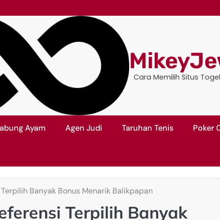
MikeyJe
Cara Memilih Situs Toge
abung Ayam
Agen Judi
Taruhan Tenis
Poker 
i Terpilih Banyak Bonus Menarik Balikpapan
eferensi Terpilih Banyak