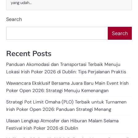
yang udah…
Search
Search
Recent Posts
Panduan Akomodasi dan Transportasi Terbaik Menuju
Lokasi Irish Poker 2026 di Dublin: Tips Perjalanan Praktis
Wawancara Eksklusif Bersama Juara Baru Main Event Irish
Poker Open 2026: Strategi Menuju Kemenangan
Strategi Pot Limit Omaha (PLO) Terbaik untuk Turnamen
Irish Poker Open 2026: Panduan Strategi Menang
Ulasan Lengkap Atmosfer dan Hiburan Malam Selama
Festival Irish Poker 2026 di Dublin