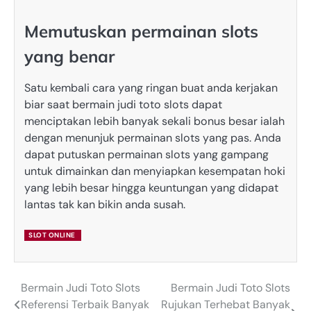
Memutuskan permainan slots
yang benar
Satu kembali cara yang ringan buat anda kerjakan
biar saat bermain judi toto slots dapat
menciptakan lebih banyak sekali bonus besar ialah
dengan menunjuk permainan slots yang pas. Anda
dapat putuskan permainan slots yang gampang
untuk dimainkan dan menyiapkan kesempatan hoki
yang lebih besar hingga keuntungan yang didapat
lantas tak kan bikin anda susah.
SLOT ONLINE
Bermain Judi Toto Slots
Bermain Judi Toto Slots
Post
Referensi Terbaik Banyak
Rujukan Terhebat Banyak