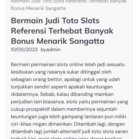
Bermain Judi Toto Slots Referensi Terhebat Banyak
Bonus Menarik Sangatta
Bermain Judi Toto Slots
Referensi Terhebat Banyak
Bonus Menarik Sangatta
10/05/2023
by
admin
Bermain permainan slots online telah jadi sesuatu
kesibukan yang rasanya sukar ditinggal oleh
sebagian orang bettor, apalagi untuk yang udah
tunjukkan sendiri seperti apakah keuntungan
didalamnya. Sebab, kalau dibanding mainkan
perjudian lain biasanya, slots yaitu permainan yang
cukup prospektif dalam memberinya sejumlah
keuntungan juga lebih gampang lantaran pun miliki
ciri-khas ringan dimainkan. Ditambah lagi, dengan
ditambah lagi jumlah alternatif judi toto slots saran
terbaik kini, main slots online jelas dapat berikan