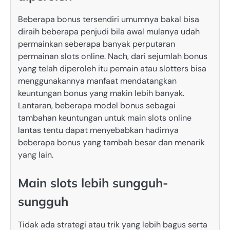
Beberapa bonus tersendiri umumnya bakal bisa
diraih beberapa penjudi bila awal mulanya udah
permainkan seberapa banyak perputaran
permainan slots online. Nach, dari sejumlah bonus
yang telah diperoleh itu pemain atau slotters bisa
menggunakannya manfaat mendatangkan
keuntungan bonus yang makin lebih banyak.
Lantaran, beberapa model bonus sebagai
tambahan keuntungan untuk main slots online
lantas tentu dapat menyebabkan hadirnya
beberapa bonus yang tambah besar dan menarik
yang lain.
Main slots lebih sungguh-
sungguh
Tidak ada strategi atau trik yang lebih bagus serta