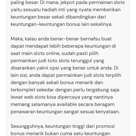
paling besar. Di mana, jekpot pada permainan slots
yaitu sesuatu hadiah inti yang nyata memberikan
keuntungan besar sekali dibandingkan dari
keuntungan-keuntungan bonus lain sekalinya.
Maka, kalau anda benar-benar bernafsu buat
dapat mendapat lebih beberapa keuntungan di
saat main slots online, sudah pasti pilih
permainkan judi toto slots terunggul yang
disarankan yakni opsi yang benar untuk anda. Di
lain sisi, anda dapat permainkan judi slots terpilih
dengan banyak sekali bonus menarik dan
terkomplet sekedar dengan perlu tergabung saja
lewat web slots bisa dipercaya yang nantinya
memang selamanya available secara beragam
penawaran keuntungan sangat sesuai kenyataan.
Sesungguhnya, keuntungan tinggi dari promosi
bonus menarik bukan cuma satu keuntungan