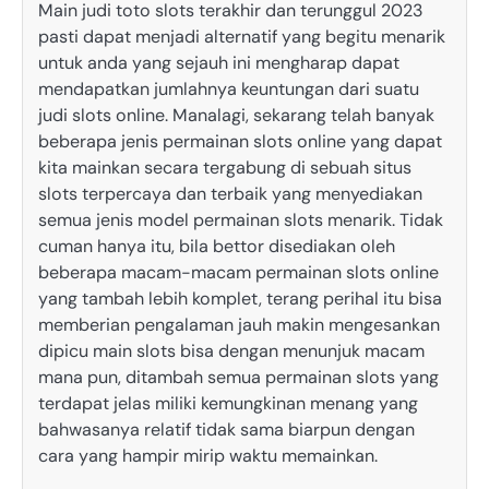
Main judi toto slots terakhir dan terunggul 2023
pasti dapat menjadi alternatif yang begitu menarik
untuk anda yang sejauh ini mengharap dapat
mendapatkan jumlahnya keuntungan dari suatu
judi slots online. Manalagi, sekarang telah banyak
beberapa jenis permainan slots online yang dapat
kita mainkan secara tergabung di sebuah situs
slots terpercaya dan terbaik yang menyediakan
semua jenis model permainan slots menarik. Tidak
cuman hanya itu, bila bettor disediakan oleh
beberapa macam-macam permainan slots online
yang tambah lebih komplet, terang perihal itu bisa
memberian pengalaman jauh makin mengesankan
dipicu main slots bisa dengan menunjuk macam
mana pun, ditambah semua permainan slots yang
terdapat jelas miliki kemungkinan menang yang
bahwasanya relatif tidak sama biarpun dengan
cara yang hampir mirip waktu memainkan.