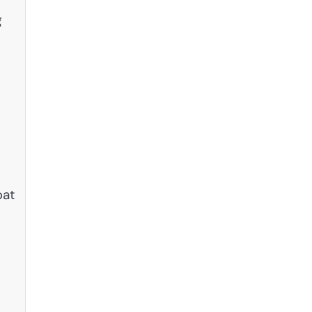
g
pat