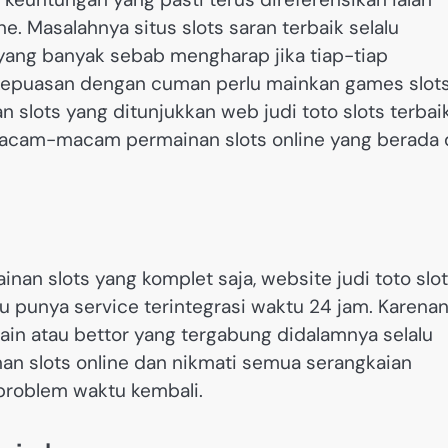
. Masalahnya situs slots saran terbaik selalu
yang banyak sebab mengharap jika tiap-tiap
epuasan dengan cuman perlu mainkan games slot
 slots yang ditunjukkan web judi toto slots terbai
a macam-macam permainan slots online yang berada 
an slots yang komplet saja, website judi toto slo
alu punya service terintegrasi waktu 24 jam. Karena
ain atau bettor yang tergabung didalamnya selalu
n slots online dan nikmati semua serangkaian
 problem waktu kembali.