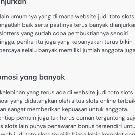
anjurkan
 lain umumnya yang di mana website judi toto slots
ngatlah baik serta pastinya terus banyak dianjurka
ak slotters yang sudah coba pembuktiannya sendiri
 Hingga, perihal itu juga yang kebanyakan terus bikin
dipercaya selalu banyak memiliki jumlah anggota jug
romosi yang banyak
elebihan yang terus ada di website judi toto slots
osi yang didatangkan oleh situs slots online terbai
gan sangat memberikan kepuasan untuk anggota.
p-tiap pemain juga tak harus cuman tergantung saj
s slots lain punya penawaran bonus tersendiri unt
eb judi toto slots terpilih biasa lebih komplet dan