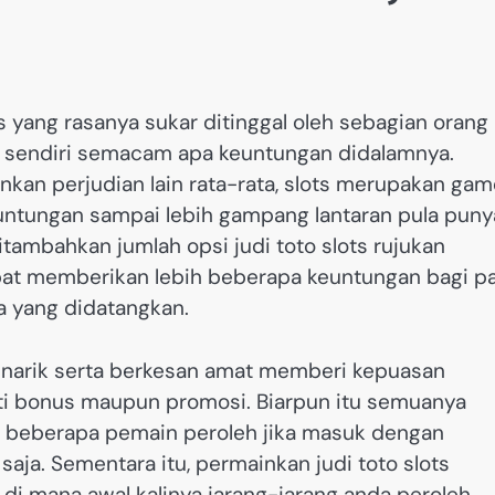
as yang rasanya sukar ditinggal oleh sebagian orang
an sendiri semacam apa keuntungan didalamnya.
an perjudian lain rata-rata, slots merupakan ga
untungan sampai lebih gampang lantaran pula puny
itambahkan jumlah opsi judi toto slots rujukan
 dapat memberikan lebih beberapa keuntungan bagi p
a yang didatangkan.
menarik serta berkesan amat memberi kepuasan
ti bonus maupun promosi. Biarpun itu semuanya
 beberapa pemain peroleh jika masuk dengan
saja. Sementara itu, permainkan judi toto slots
di mana awal kalinya jarang-jarang anda peroleh