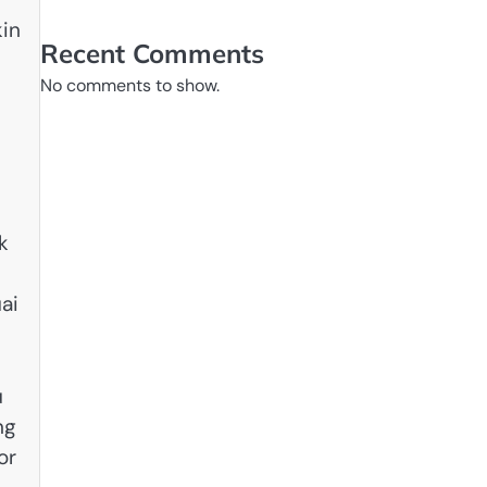
kin
Recent Comments
No comments to show.
k
ai
u
ng
or