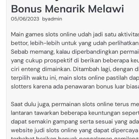
Bonus Menarik Melawi
05/06/2023
by
admin
Main games slots online udah jadi satu aktivit
bettor, lebih-lebih untuk yang udah perlihatk
Sebab memang, kalau diperbandingkan permaink
yang cukup prospektif di berikan beberapa ke
ciri enteng dimainkan. Ditambah lagi, dengan d
terpilih waktu ini, main slots online pastilah
slotters karena ada penawaran bonus luar bias
Saat dulu juga, permainan slots online terus 
lantaran tawarkan beberapa keuntungan seper
dapat semakin gampang serta sesuai yang ada
website judi slots online yang dapat dipercaya 
terhebat berikan banyak pengalaman gemilang 