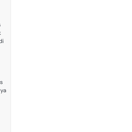
s
k
di
ts
nya