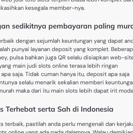
dikasihkan kesegala member-nya.
gan sedikitnya pembayaran paling mur
 terbaik dengan sejumlah keuntungan yang dapat an
e ialah punyai layanan deposit yang komplet. Bebera
ney, pulsa bahkan juga QR selalu disiapkan web-sit
yang main judi slots online terasa lebih ringan
apa saja. Tidak cuman hanya itu, deposit apa saja
tentunya selalu menarik sekalian memberi keuntung
ah maka dari itu main slots lebih dapat irit moda
ts Terhebat serta Sah di Indonesia
ots terbaik, pastilah anda perlu mengenali dan kerja
ots online yang ada pada dalamnya. Walau demikian