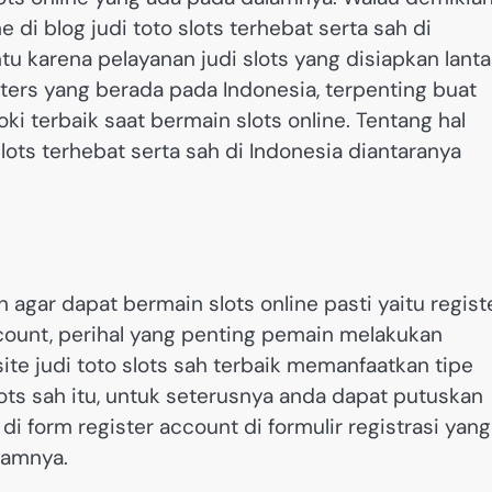
e di blog judi toto slots terhebat serta sah di
 karena pelayanan judi slots yang disiapkan lanta
tters yang berada pada Indonesia, terpenting buat
ki terbaik saat bermain slots online. Tentang hal
lots terhebat serta sah di Indonesia diantaranya
gar dapat bermain slots online pasti yaitu regist
ccount, perihal yang penting pemain melakukan
e judi toto slots sah terbaik memanfaatkan tipe
slots sah itu, untuk seterusnya anda dapat putuskan
di form register account di formulir registrasi yang
alamnya.