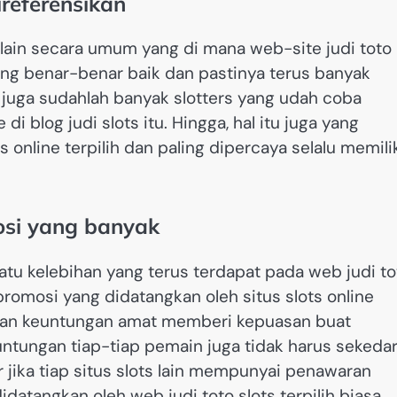
ireferensikan
 lain secara umum yang di mana web-site judi toto
yang benar-benar baik dan pastinya terus banyak
ni juga sudahlah banyak slotters yang udah coba
i blog judi slots itu. Hingga, hal itu juga yang
 online terpilih dan paling dipercaya selalu memili
osi yang banyak
tu kelebihan yang terus terdapat pada web judi to
promosi yang didatangkan oleh situs slots online
ahan keuntungan amat memberi kepuasan buat
ntungan tiap-tiap pemain juga tidak harus sekeda
jika tiap situs slots lain mempunyai penawaran
atangkan oleh web judi toto slots terpilih biasa