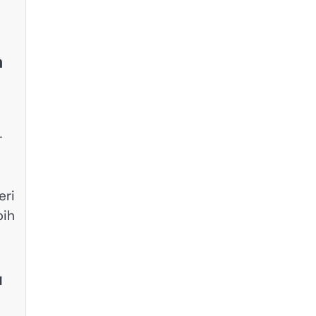
h
-
eri
bih
a