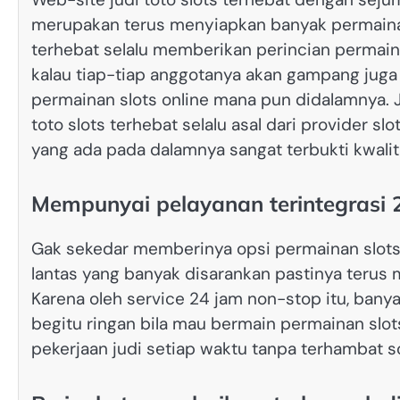
merupakan terus menyiapkan banyak permainan s
terhebat selalu memberikan perincian permain
kalau tiap-tiap anggotanya akan gampang ju
permainan slots online mana pun didalamnya. J
toto slots terhebat selalu asal dari provider s
yang ada pada dalamnya sangat terbukti kwalit
Mempunyai pelayanan terintegrasi 
Gak sekedar memberinya opsi permainan slots ya
lantas yang banyak disarankan pastinya terus
Karena oleh service 24 jam non-stop itu, bany
begitu ringan bila mau bermain permainan slo
pekerjaan judi setiap waktu tanpa terhambat s