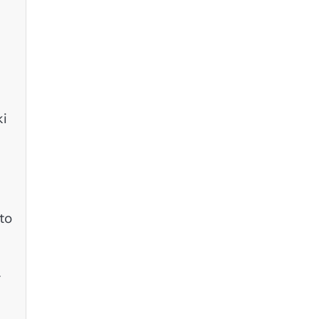
ki
to
r