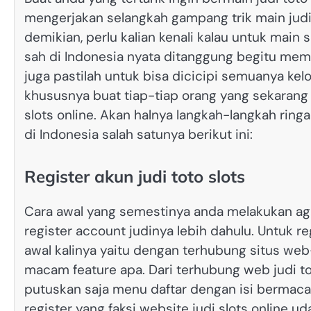
mengerjakan selangkah gampang trik main judi
demikian, perlu kalian kenali kalau untuk main s
sah di Indonesia nyata ditanggung begitu memb
juga pastilah untuk bisa dicicipi semuanya ke
khususnya buat tiap-tiap orang yang sekarang 
slots online. Akan halnya langkah-langkah ringa
di Indonesia salah satunya berikut ini:
Register akun judi toto slots
Cara awal yang semestinya anda melakukan agar
register account judinya lebih dahulu. Untuk r
awal kalinya yaitu dengan terhubung situs web
macam feature apa. Dari terhubung web judi tot
putuskan saja menu daftar dengan isi bermacam
register yang faksi website judi slots online u