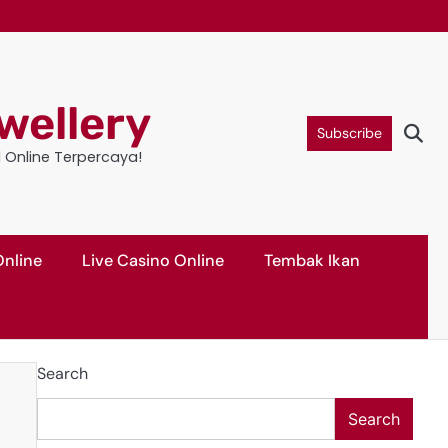
wellery
Subscribe
l Online Terpercaya!
Online
Live Casino Online
Tembak Ikan
Search
Search