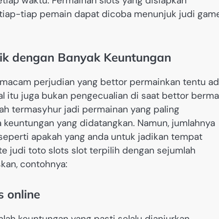
setiap waktu. Permainan slots yang disiapkan
 tiap-tiap pemain dapat dicoba menunjuk judi gam
rbaik dengan Banyak Keuntungan
 macam perjudian yang bettor permainkan tentu a
 itu juga bukan pengecualian di saat bettor berma
udah termasyhur jadi permainan yang paling
 keuntungan yang didatangkan. Namun, jumlahnya
s seperti apakah yang anda untuk jadikan tempat
 judi toto slots slot terpilih dengan sejumlah
kan, contohnya:
 online
mlah keuntungan yang pasti selalu dianjurkan