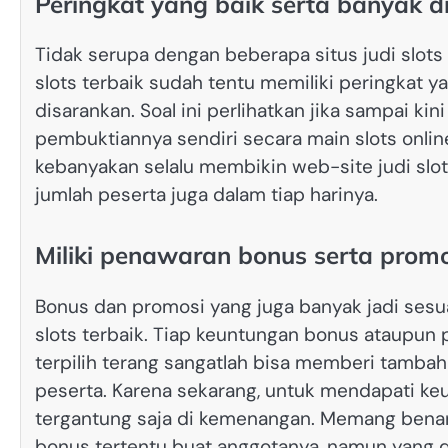
Peringkat yang baik serta banyak d
Tidak serupa dengan beberapa situs judi slots
slots terbaik sudah tentu memiliki peringkat 
disarankan. Soal ini perlihatkan jika sampai ki
pembuktiannya sendiri secara main slots online d
kebanyakan selalu membikin web-site judi slots
jumlah peserta juga dalam tiap harinya.
Miliki penawaran bonus serta prom
Bonus dan promosi yang juga banyak jadi sesua
slots terbaik. Tiap keuntungan bonus ataupun 
terpilih terang sangatlah bisa memberi tamb
peserta. Karena sekarang, untuk mendapati keu
tergantung saja di kemenangan. Memang benar 
bonus tertentu buat anggotanya, namun yang did