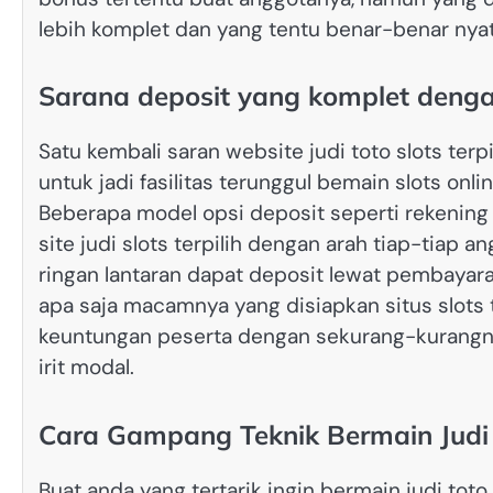
lebih komplet dan yang tentu benar-benar nya
Sarana deposit yang komplet deng
Satu kembali saran website judi toto slots te
untuk jadi fasilitas terunggul bemain slots onl
Beberapa model opsi deposit seperti rekening 
site judi slots terpilih dengan arah tiap-tiap a
ringan lantaran dapat deposit lewat pembayara
apa saja macamnya yang disiapkan situs slots 
keuntungan peserta dengan sekurang-kurangn
irit modal.
Cara Gampang Teknik Bermain Judi T
Buat anda yang tertarik ingin bermain judi toto