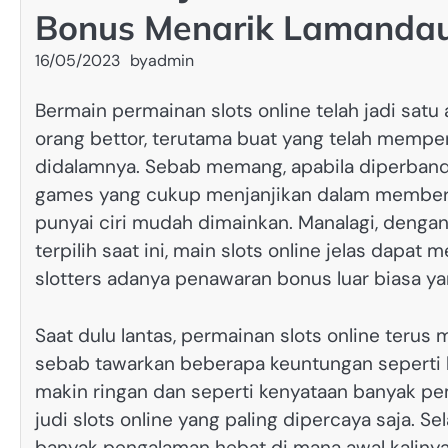
Bonus Menarik Lamanda
16/05/2023
by
admin
Bermain permainan slots online telah jadi satu 
orang bettor, terutama buat yang telah mempe
didalamnya. Sebab memang, apabila diperbandi
games yang cukup menjanjikan dalam member
punyai ciri mudah dimainkan. Manalagi, dengan 
terpilih saat ini, main slots online jelas dap
slotters adanya penawaran bonus luar biasa y
Saat dulu lantas, permainan slots online ter
sebab tawarkan beberapa keuntungan seperti 
makin ringan dan seperti kenyataan banyak p
judi slots online yang paling dipercaya saja. Se
banyak pengalaman hebat di mana awal kaliny