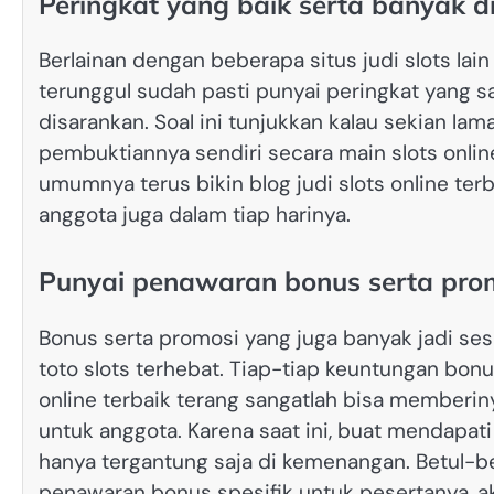
Peringkat yang baik serta banyak d
Berlainan dengan beberapa situs judi slots lai
terunggul sudah pasti punyai peringkat yang sa
disarankan. Soal ini tunjukkan kalau sekian la
pembuktiannya sendiri secara main slots online d
umumnya terus bikin blog judi slots online ter
anggota juga dalam tiap harinya.
Punyai penawaran bonus serta pro
Bonus serta promosi yang juga banyak jadi sesu
toto slots terhebat. Tiap-tiap keuntungan bon
online terbaik terang sangatlah bisa member
untuk anggota. Karena saat ini, buat mendapati
hanya tergantung saja di kemenangan. Betul-bet
penawaran bonus spesifik untuk pesertanya, ak