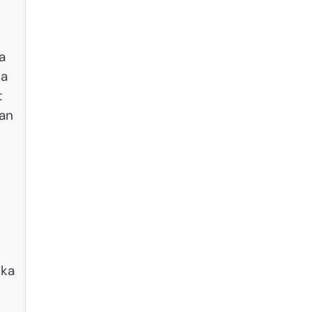
a
ga
t
kan
uka
s