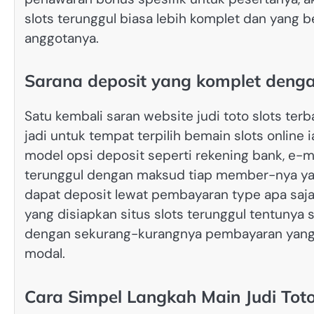
slots terunggul biasa lebih komplet dan yang 
anggotanya.
Sarana deposit yang komplet den
Satu kembali saran website judi toto slots te
jadi untuk tempat terpilih bemain slots online
model opsi deposit seperti rekening bank, e-mo
terunggul dengan maksud tiap member-nya yang 
dapat deposit lewat pembayaran type apa saja
yang disiapkan situs slots terunggul tentunya 
dengan sekurang-kurangnya pembayaran yang pal
modal.
Cara Simpel Langkah Main Judi Toto 