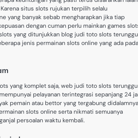
arena situs slots rujukan terpilih selalu
ine yang banyak sebab mengharapkan jika tiap
kepuasan dengan cuman perlu mainkan games slot
lots yang ditunjukkan blog judi toto slots terunggu
beberapa jenis permainan slots online yang ada pad
jam
s yang komplet saja, web judi toto slots terunggu
u mempunyai pelayanan terintegrasi sepanjang 24 j
anyak pemain atau bettor yang tergabung didalamny
permainan slots online serta nikmati semuanya
ganjal persoalan waktu kembali.