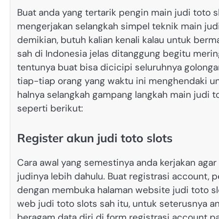
Buat anda yang tertarik pengin main judi toto 
mengerjakan selangkah simpel teknik main judi
demikian, butuh kalian kenali kalau untuk bermai
sah di Indonesia jelas ditanggung begitu merin
tentunya buat bisa dicicipi seluruhnya golong
tiap-tiap orang yang waktu ini menghendaki un
halnya selangkah gampang langkah main judi tot
seperti berikut:
Register akun judi toto slots
Cara awal yang semestinya anda kerjakan agar b
judinya lebih dahulu. Buat registrasi account,
dengan membuka halaman website judi toto slo
web judi toto slots sah itu, untuk seterusnya 
beragam data diri di form registrasi account pa