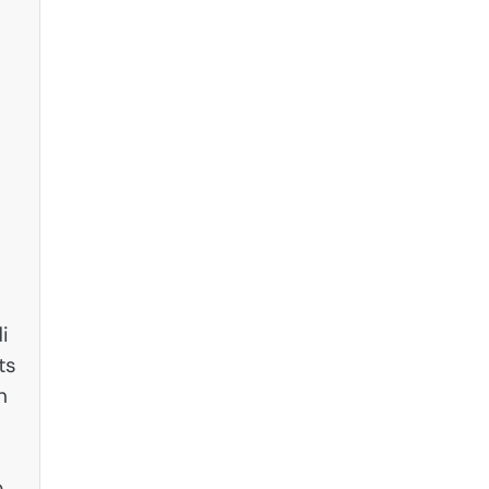
i
ts
n
o