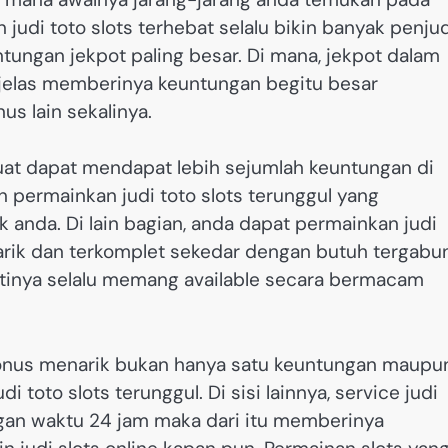
n judi toto slots terhebat selalu bikin banyak penju
ungan jekpot paling besar. Di mana, jekpot dalam
g jelas memberinya keuntungan begitu besar
s lain sekalinya.
buat dapat mendapat lebih sejumlah keuntungan di
n permainkan judi toto slots terunggul yang
k anda. Di lain bagian, anda dapat permainkan judi
narik dan terkomplet sekedar dengan butuh tergabu
antinya selalu memang available secara bermacam
bonus menarik bukan hanya satu keuntungan maupu
toto slots terunggul. Di sisi lainnya, service judi
gan waktu 24 jam maka dari itu memberinya