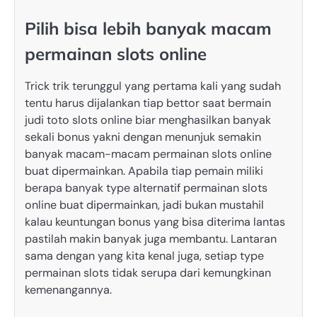
Pilih bisa lebih banyak macam
permainan slots online
Trick trik terunggul yang pertama kali yang sudah
tentu harus dijalankan tiap bettor saat bermain
judi toto slots online biar menghasilkan banyak
sekali bonus yakni dengan menunjuk semakin
banyak macam-macam permainan slots online
buat dipermainkan. Apabila tiap pemain miliki
berapa banyak type alternatif permainan slots
online buat dipermainkan, jadi bukan mustahil
kalau keuntungan bonus yang bisa diterima lantas
pastilah makin banyak juga membantu. Lantaran
sama dengan yang kita kenal juga, setiap type
permainan slots tidak serupa dari kemungkinan
kemenangannya.