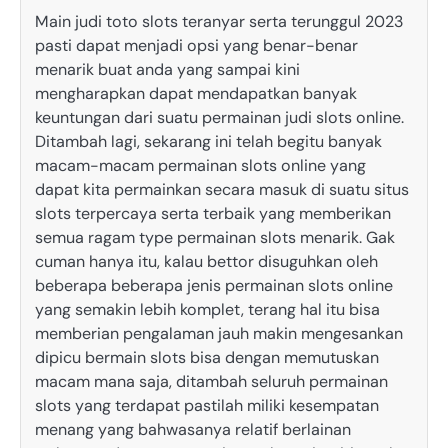
Main judi toto slots teranyar serta terunggul 2023
pasti dapat menjadi opsi yang benar-benar
menarik buat anda yang sampai kini
mengharapkan dapat mendapatkan banyak
keuntungan dari suatu permainan judi slots online.
Ditambah lagi, sekarang ini telah begitu banyak
macam-macam permainan slots online yang
dapat kita permainkan secara masuk di suatu situs
slots terpercaya serta terbaik yang memberikan
semua ragam type permainan slots menarik. Gak
cuman hanya itu, kalau bettor disuguhkan oleh
beberapa beberapa jenis permainan slots online
yang semakin lebih komplet, terang hal itu bisa
memberian pengalaman jauh makin mengesankan
dipicu bermain slots bisa dengan memutuskan
macam mana saja, ditambah seluruh permainan
slots yang terdapat pastilah miliki kesempatan
menang yang bahwasanya relatif berlainan