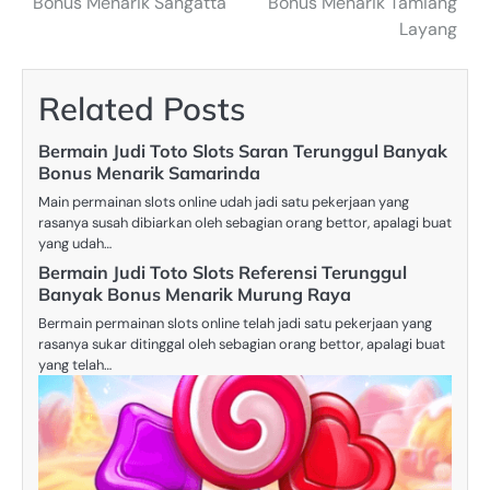
Bonus Menarik Sangatta
Bonus Menarik Tamiang
Layang
Related Posts
Bermain Judi Toto Slots Saran Terunggul Banyak
Bonus Menarik Samarinda
Main permainan slots online udah jadi satu pekerjaan yang
rasanya susah dibiarkan oleh sebagian orang bettor, apalagi buat
yang udah…
Bermain Judi Toto Slots Referensi Terunggul
Banyak Bonus Menarik Murung Raya
Bermain permainan slots online telah jadi satu pekerjaan yang
rasanya sukar ditinggal oleh sebagian orang bettor, apalagi buat
yang telah…