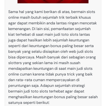
Sama hal yang kami berikan di atas, bermain slots
online masih butuh sejumlah trik terbaik khusus
agar dapat membikin anda lantas ringan mencetak
kemenangan. Di lain sisi, pemanfaatan sejumlah
kiat terhebat di saat main judi toto slots lantas
juga dapat hasilkan lebih sejumlah keuntungan
seperti dari keuntungan bonus paling besar serta
banyak yang selalu disiapkan oleh web judi slots
bisa dipercaya. Masih banyak dari sebagian orang
slotters yang sekian lama ini masih susah
mendapatkan keuntungan di saat main judi slots
online cuman karena tidak punya trick yang baik
dan rata-rata cuman mempercayakan di
peruntungan saja. Adapun sejumlah strategi
bermain judi toto slots terhebat agar dapat
menghasilkan keuntungan bonus paling besar salah
satunya seperti berikut: