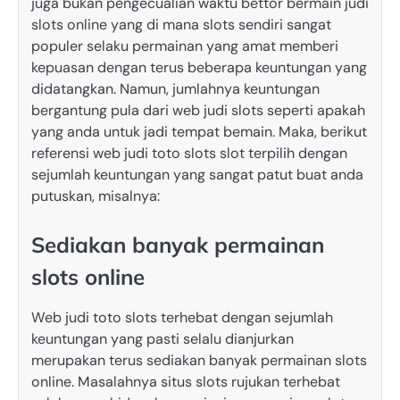
juga bukan pengecualian waktu bettor bermain judi
slots online yang di mana slots sendiri sangat
populer selaku permainan yang amat memberi
kepuasan dengan terus beberapa keuntungan yang
didatangkan. Namun, jumlahnya keuntungan
bergantung pula dari web judi slots seperti apakah
yang anda untuk jadi tempat bemain. Maka, berikut
referensi web judi toto slots slot terpilih dengan
sejumlah keuntungan yang sangat patut buat anda
putuskan, misalnya:
Sediakan banyak permainan
slots online
Web judi toto slots terhebat dengan sejumlah
keuntungan yang pasti selalu dianjurkan
merupakan terus sediakan banyak permainan slots
online. Masalahnya situs slots rujukan terhebat