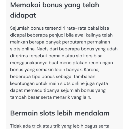
Memakai bonus yang telah
didapat
Sejumlah bonus tersendiri rata-rata bakal bisa
dicapai beberapa penjudi bila awal kalinya telah
mainkan berapa banyak perputaran permainan
slots online. Nach, dari beberapa bonus yang udah
diterima tersebut pemain atau slotters bisa
menggunakannya buat menciptakan keuntungan
bonus yang semakin lebih banyak. Karena,
beberapa tipe bonus sebagai tambahan
keuntungan untuk main slots online juga nyata
dapat memacu tibanya sejumlah bonus yang
tambah besar serta menarik yang lain.
Bermain slots lebih mendalam
Tidak ada trick atau trik yang lebih bagus serta