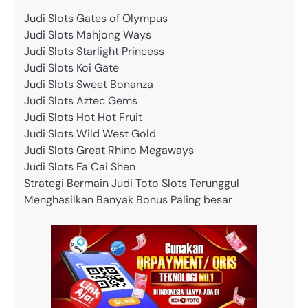
Judi Slots Gates of Olympus
Judi Slots Mahjong Ways
Judi Slots Starlight Princess
Judi Slots Koi Gate
Judi Slots Sweet Bonanza
Judi Slots Aztec Gems
Judi Slots Hot Hot Fruit
Judi Slots Wild West Gold
Judi Slots Great Rhino Megaways
Judi Slots Fa Cai Shen
Strategi Bermain Judi Toto Slots Terunggul
Menghasilkan Banyak Bonus Paling besar