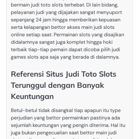
bermain judi toto slots terhebat. Di lain bidang,
pelayanan judi yang dijajakan sangat menyuport
sepanjang 24 jam hingga memberikan kepuasan
serta kelapangan bettor akses main judi slots
online setiap saat. Permainan slots yang disajikan
didalamnya sangat juga komplet hingga hoki
terbaik tiap-tiap pemain dapat dicoba pilih judi
games slots apa saja yang berada di dalamnya.
Referensi Situs Judi Toto Slots
Terunggul dengan Banyak
Keuntungan
Betul-betul tidak disangkal tiap apapun itu type
perjudian yang bettor permainkan pastinya ada
sejumlah keuntungan yang pengin diterima. Hal itu
juga bukan pengecualian saat bettor main judi