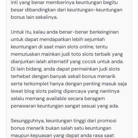
inti yang benar memberinya keuntungan begitu
besar dibandingkan dari keuntungan-keuntungan
bonus lain sekalinya.
Untuk itu, kalau anda benar-benar berkeinginan
untuk dapat mendapatkan lebih sejumlah
keuntungan di saat main slots online, tentu
memutuskan mainkan judi toto slots terbaik yang
dianjurkan ialah alternatif yang cocok untuk anda.
Di lain bidang, anda dapat permainkan judi slots
terhebat dengan banyak sekali bonus menarik
serta terkomplet hanya dengan penting masuk saja
lewat blog slots paling dipercaya yang nantinya
selalu memang available secara beragam
penawaran keuntungan sangat sesuai yang ada.
Sesungguhnya, keuntungan tinggi dari promosi
bonus menarik bukan salah satu keuntungan
maupun kepuasan yang dapat anda rasa saat