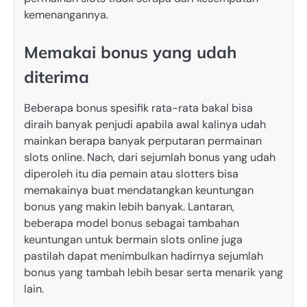
kemenangannya.
Memakai bonus yang udah
diterima
Beberapa bonus spesifik rata-rata bakal bisa
diraih banyak penjudi apabila awal kalinya udah
mainkan berapa banyak perputaran permainan
slots online. Nach, dari sejumlah bonus yang udah
diperoleh itu dia pemain atau slotters bisa
memakainya buat mendatangkan keuntungan
bonus yang makin lebih banyak. Lantaran,
beberapa model bonus sebagai tambahan
keuntungan untuk bermain slots online juga
pastilah dapat menimbulkan hadirnya sejumlah
bonus yang tambah lebih besar serta menarik yang
lain.