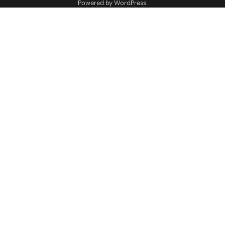
Powered by
WordPress
.