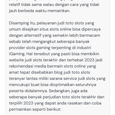
relatif tidak sama walau dengan cara yang tidak
jauh berbeda waktu memainkan.
Disamping itu, pelayanan judi toto slots yang
umum disajikan situs slots online bisa dipercaya
dengan alternatif yang semakin lebih bermacam
sebab telah mengangkut seberapa banyak
provider slots gaming terpenting di industri
iGaming. Hal tersebut yang pasti bisa membikin
website judi slots terakhir dan terhebat 2023 jadi
rekomendasi media bermain slots online yang
amat tepat disebabkan blog judi toto slots
teranyar lantas miliki sarana service judi slots yang
mencukupi buat bisa dioptimalkan seluruhnya
peserta didalamnya. Sedangkan, juga ada
seberapa banyak perjudian toto slots terakhir dan
terpilih 2023 yang dapat anda rasakan dan coba
permainkan seperti berikut: