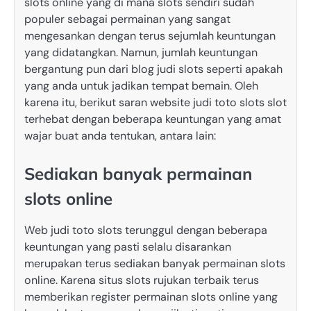
slots online yang di mana slots sendiri sudah
populer sebagai permainan yang sangat
mengesankan dengan terus sejumlah keuntungan
yang didatangkan. Namun, jumlah keuntungan
bergantung pun dari blog judi slots seperti apakah
yang anda untuk jadikan tempat bemain. Oleh
karena itu, berikut saran website judi toto slots slot
terhebat dengan beberapa keuntungan yang amat
wajar buat anda tentukan, antara lain:
Sediakan banyak permainan
slots online
Web judi toto slots terunggul dengan beberapa
keuntungan yang pasti selalu disarankan
merupakan terus sediakan banyak permainan slots
online. Karena situs slots rujukan terbaik terus
memberikan register permainan slots online yang