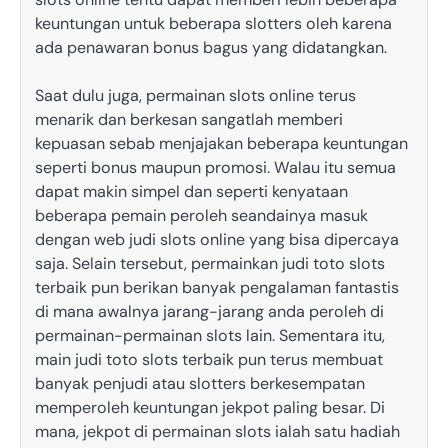
keuntungan untuk beberapa slotters oleh karena
ada penawaran bonus bagus yang didatangkan.
Saat dulu juga, permainan slots online terus
menarik dan berkesan sangatlah memberi
kepuasan sebab menjajakan beberapa keuntungan
seperti bonus maupun promosi. Walau itu semua
dapat makin simpel dan seperti kenyataan
beberapa pemain peroleh seandainya masuk
dengan web judi slots online yang bisa dipercaya
saja. Selain tersebut, permainkan judi toto slots
terbaik pun berikan banyak pengalaman fantastis
di mana awalnya jarang-jarang anda peroleh di
permainan-permainan slots lain. Sementara itu,
main judi toto slots terbaik pun terus membuat
banyak penjudi atau slotters berkesempatan
memperoleh keuntungan jekpot paling besar. Di
mana, jekpot di permainan slots ialah satu hadiah