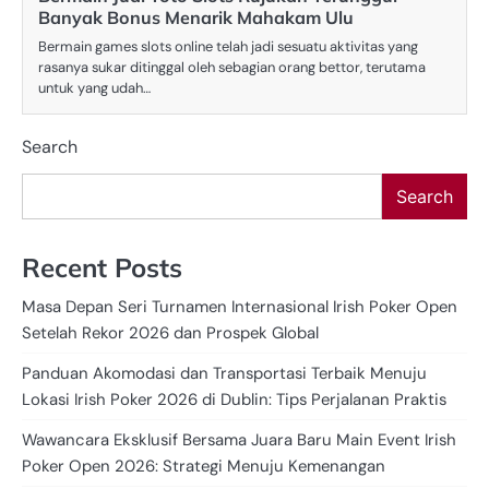
Banyak Bonus Menarik Mahakam Ulu
Bermain games slots online telah jadi sesuatu aktivitas yang
rasanya sukar ditinggal oleh sebagian orang bettor, terutama
untuk yang udah…
Search
Search
Recent Posts
Masa Depan Seri Turnamen Internasional Irish Poker Open
Setelah Rekor 2026 dan Prospek Global
Panduan Akomodasi dan Transportasi Terbaik Menuju
Lokasi Irish Poker 2026 di Dublin: Tips Perjalanan Praktis
Wawancara Eksklusif Bersama Juara Baru Main Event Irish
Poker Open 2026: Strategi Menuju Kemenangan