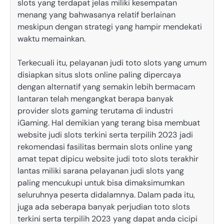
slots yang terdapat jelas miliki kesempatan
menang yang bahwasanya relatif berlainan
meskipun dengan strategi yang hampir mendekati
waktu memainkan.
Terkecuali itu, pelayanan judi toto slots yang umum
disiapkan situs slots online paling dipercaya
dengan alternatif yang semakin lebih bermacam
lantaran telah mengangkat berapa banyak
provider slots gaming terutama di industri
iGaming. Hal demikian yang terang bisa membuat
website judi slots terkini serta terpilih 2023 jadi
rekomendasi fasilitas bermain slots online yang
amat tepat dipicu website judi toto slots terakhir
lantas miliki sarana pelayanan judi slots yang
paling mencukupi untuk bisa dimaksimumkan
seluruhnya peserta didalamnya. Dalam pada itu,
juga ada seberapa banyak perjudian toto slots
terkini serta terpilih 2023 yang dapat anda cicipi