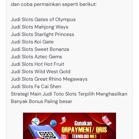
dan coba permainkan seperti berikut:
Judi Slots Gates of Olympus
Judi Slots Mahjong Ways
Judi Slots Starlight Princess
Judi Slots Koi Gate
Judi Slots Sweet Bonanza
Judi Slots Aztec Gems
Judi Slots Hot Hot Fruit
Judi Slots Wild West Gold
Judi Slots Great Rhino Megaways
Judi Slots Fa Cai Shen
Strategi Main Judi Toto Slots Terpilih Menghasilkan
Banyak Bonus Paling besar