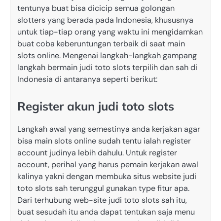
tentunya buat bisa dicicip semua golongan
slotters yang berada pada Indonesia, khususnya
untuk tiap-tiap orang yang waktu ini mengidamkan
buat coba keberuntungan terbaik di saat main
slots online. Mengenai langkah-langkah gampang
langkah bermain judi toto slots terpilih dan sah di
Indonesia di antaranya seperti berikut:
Register akun judi toto slots
Langkah awal yang semestinya anda kerjakan agar
bisa main slots online sudah tentu ialah register
account judinya lebih dahulu. Untuk register
account, perihal yang harus pemain kerjakan awal
kalinya yakni dengan membuka situs website judi
toto slots sah terunggul gunakan type fitur apa.
Dari terhubung web-site judi toto slots sah itu,
buat sesudah itu anda dapat tentukan saja menu