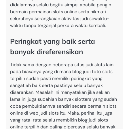
didalamnya selalu begitu simpel apabila pengin
bermain permainan slots online serta nikmati
seluruhnya serangkaian aktivitas judi sewaktu-
waktu tanpa terganjal perkara waktu kembali.
Peringkat yang baik serta
banyak direferensikan
Tidak sama dengan beberapa situs judi slots lain
pada biasanya yang di mana blog judi toto slots
terpilih sudah pasti memiliki peringkat yang
sangatlah baik serta pastinya selalu banyak
disarankan. Masalah ini menyatakan jika sekian
lama ini juga sudahlah banyak slotters yang sudah
coba pembuktiannya sendiri secara bermain slots
online di web judi slots itu. Maka, perihal itu juga
yang rata-rata selalu membikin blog judi slots
online terpilih dan paling dipercaya selalu banyak