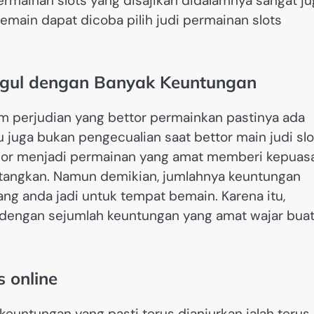
Permainan slots yang disajikan didalamnya sangat j
pemain dapat dicoba pilih judi permainan slots
unggul dengan Banyak Keuntungan
am perjudian yang bettor permainkan pastinya ada
u juga bukan pengecualian saat bettor main judi slo
sohor menjadi permainan yang amat memberi kepuas
tangkan. Namun demikian, jumlahnya keuntungan
yang anda jadi untuk tempat bemain. Karena itu,
aik dengan sejumlah keuntungan yang amat wajar bua
 online
 keuntungan yang pasti terus dianjurkan ialah terus