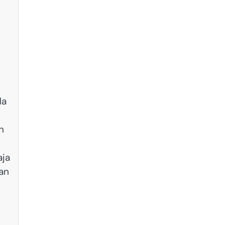
da
n
aja
an