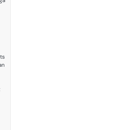
uga
ts
an
t