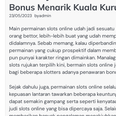
Bonus Menarik Kuala Kur
23/05/2023
by
admin
Main permainan slots online udah jadi sesuatu 
orang bettor, lebih-lebih buat yang udah mem
didalamnya. Sebab memang, kalau diperbanding
permainan yang cukup prospektif dalam membe
pun punyai karakter ringan dimainkan. Manalagi
slots rujukan terpilih kini, bermain slots onl
bagi beberapa slotters adanya penawaran bonu
Sejak dahulu juga, permainan slots online sel
kepuasan lantaran tawarkan beberapa keuntung
dapat semakin gampang serta seperti kenyata
judi slots online yang bisa dipercaya saja. Sela
memberikan banyak pengalaman menakjubkan di