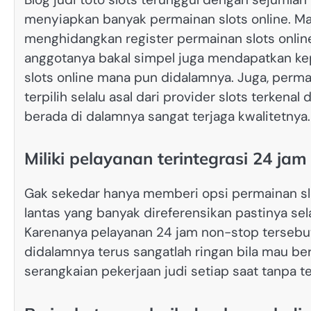
menyiapkan banyak permainan slots online. Mas
menghidangkan register permainan slots onlin
anggotanya bakal simpel juga mendapatkan k
slots online mana pun didalamnya. Juga, permai
terpilih selalu asal dari provider slots terke
berada di dalamnya sangat terjaga kwalitetnya.
Miliki pelayanan terintegrasi 24 jam
Gak sekedar hanya memberi opsi permainan slots
lantas yang banyak direferensikan pastinya sel
Karenanya pelayanan 24 jam non-stop tersebu
didalamnya terus sangatlah ringan bila mau be
serangkaian pekerjaan judi setiap saat tanpa 