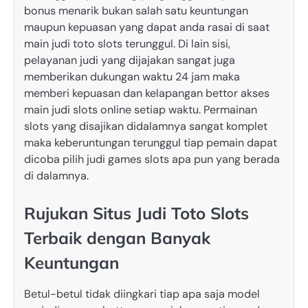
bonus menarik bukan salah satu keuntungan
maupun kepuasan yang dapat anda rasai di saat
main judi toto slots terunggul. Di lain sisi,
pelayanan judi yang dijajakan sangat juga
memberikan dukungan waktu 24 jam maka
memberi kepuasan dan kelapangan bettor akses
main judi slots online setiap waktu. Permainan
slots yang disajikan didalamnya sangat komplet
maka keberuntungan terunggul tiap pemain dapat
dicoba pilih judi games slots apa pun yang berada
di dalamnya.
Rujukan Situs Judi Toto Slots
Terbaik dengan Banyak
Keuntungan
Betul-betul tidak diingkari tiap apa saja model