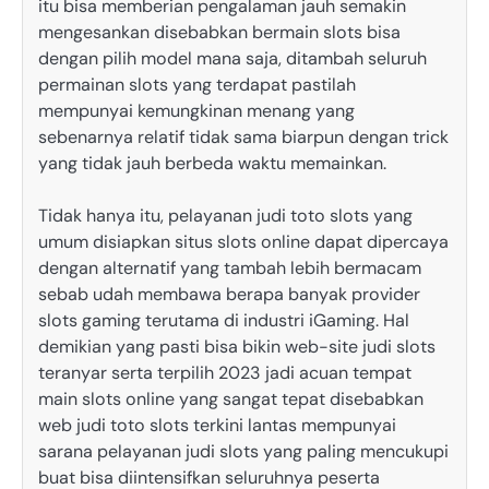
itu bisa memberian pengalaman jauh semakin
mengesankan disebabkan bermain slots bisa
dengan pilih model mana saja, ditambah seluruh
permainan slots yang terdapat pastilah
mempunyai kemungkinan menang yang
sebenarnya relatif tidak sama biarpun dengan trick
yang tidak jauh berbeda waktu memainkan.
Tidak hanya itu, pelayanan judi toto slots yang
umum disiapkan situs slots online dapat dipercaya
dengan alternatif yang tambah lebih bermacam
sebab udah membawa berapa banyak provider
slots gaming terutama di industri iGaming. Hal
demikian yang pasti bisa bikin web-site judi slots
teranyar serta terpilih 2023 jadi acuan tempat
main slots online yang sangat tepat disebabkan
web judi toto slots terkini lantas mempunyai
sarana pelayanan judi slots yang paling mencukupi
buat bisa diintensifkan seluruhnya peserta