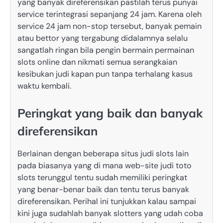
yang banyak direferensikan pastilah terus punyai
service terintegrasi sepanjang 24 jam. Karena oleh
service 24 jam non-stop tersebut, banyak pemain
atau bettor yang tergabung didalamnya selalu
sangatlah ringan bila pengin bermain permainan
slots online dan nikmati semua serangkaian
kesibukan judi kapan pun tanpa terhalang kasus
waktu kembali.
Peringkat yang baik dan banyak
direferensikan
Berlainan dengan beberapa situs judi slots lain
pada biasanya yang di mana web-site judi toto
slots terunggul tentu sudah memiliki peringkat
yang benar-benar baik dan tentu terus banyak
direferensikan. Perihal ini tunjukkan kalau sampai
kini juga sudahlah banyak slotters yang udah coba