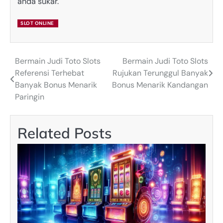
anda sukar.
SLOT ONLINE
Bermain Judi Toto Slots
Bermain Judi Toto Slots
Post
Referensi Terhebat
Rujukan Terunggul Banyak
navigation
Banyak Bonus Menarik
Bonus Menarik Kandangan
Paringin
Related Posts