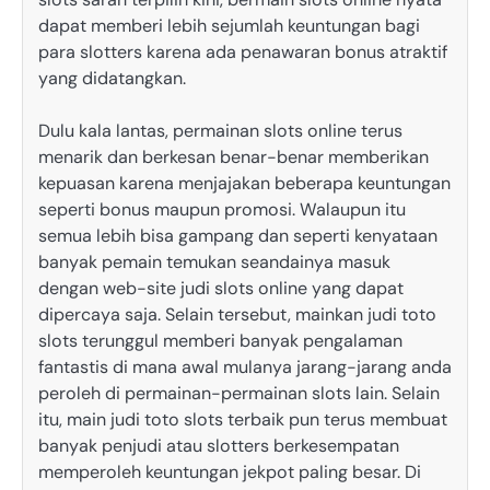
dapat memberi lebih sejumlah keuntungan bagi
para slotters karena ada penawaran bonus atraktif
yang didatangkan.
Dulu kala lantas, permainan slots online terus
menarik dan berkesan benar-benar memberikan
kepuasan karena menjajakan beberapa keuntungan
seperti bonus maupun promosi. Walaupun itu
semua lebih bisa gampang dan seperti kenyataan
banyak pemain temukan seandainya masuk
dengan web-site judi slots online yang dapat
dipercaya saja. Selain tersebut, mainkan judi toto
slots terunggul memberi banyak pengalaman
fantastis di mana awal mulanya jarang-jarang anda
peroleh di permainan-permainan slots lain. Selain
itu, main judi toto slots terbaik pun terus membuat
banyak penjudi atau slotters berkesempatan
memperoleh keuntungan jekpot paling besar. Di