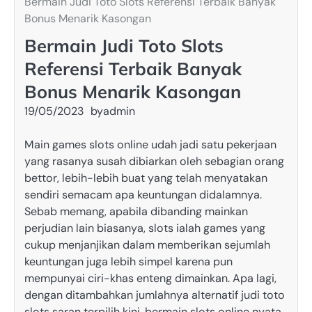
Bermain Judi Toto Slots Referensi Terbaik Banyak
Bonus Menarik Kasongan
Bermain Judi Toto Slots
Referensi Terbaik Banyak
Bonus Menarik Kasongan
19/05/2023
by
admin
Main games slots online udah jadi satu pekerjaan
yang rasanya susah dibiarkan oleh sebagian orang
bettor, lebih-lebih buat yang telah menyatakan
sendiri semacam apa keuntungan didalamnya.
Sebab memang, apabila dibanding mainkan
perjudian lain biasanya, slots ialah games yang
cukup menjanjikan dalam memberikan sejumlah
keuntungan juga lebih simpel karena pun
mempunyai ciri-khas enteng dimainkan. Apa lagi,
dengan ditambahkan jumlahnya alternatif judi toto
slots saran terpilih kini, bermain slots online nyata