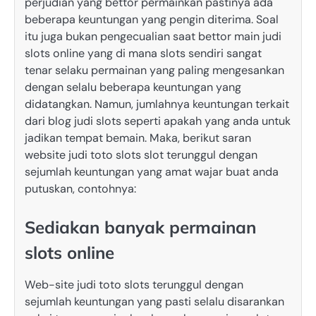
perjudian yang bettor permainkan pastinya ada
beberapa keuntungan yang pengin diterima. Soal
itu juga bukan pengecualian saat bettor main judi
slots online yang di mana slots sendiri sangat
tenar selaku permainan yang paling mengesankan
dengan selalu beberapa keuntungan yang
didatangkan. Namun, jumlahnya keuntungan terkait
dari blog judi slots seperti apakah yang anda untuk
jadikan tempat bemain. Maka, berikut saran
website judi toto slots slot terunggul dengan
sejumlah keuntungan yang amat wajar buat anda
putuskan, contohnya:
Sediakan banyak permainan
slots online
Web-site judi toto slots terunggul dengan
sejumlah keuntungan yang pasti selalu disarankan