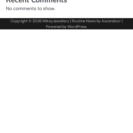
No comments to show.
Copyright © 2026
MikeyJewellery
| Routine News by
Ascendoor
|
Powered by
WordPress
.