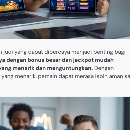
 judi yang dapat dipercaya menjadi penting bagi
aya dengan bonus besar dan jackpot mudah
yang menarik dan menguntungkan.
Dengan
 yang menarik, pemain dapat merasa lebih aman sa