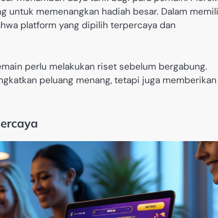
uang untuk memenangkan hadiah besar. Dalam memil
hwa platform yang dipilih terpercaya dan
pemain perlu melakukan riset sebelum bergabung.
ingkatkan peluang menang, tetapi juga memberikan
percaya