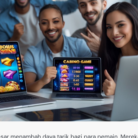
sar menambah daya tarik bagi para pemain. Merek