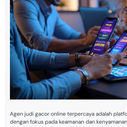
Agen judi gacor online terpercaya adalah pla
dengan fokus pada keamanan dan kenyamanan 