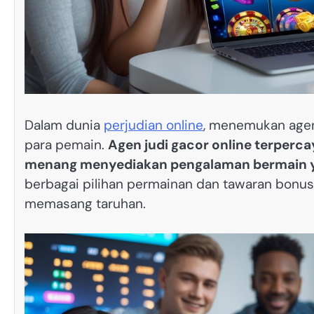
Dalam dunia
perjudian online
, menemukan agen
para pemain.
Agen judi gacor online terperc
menang menyediakan pengalaman bermain 
berbagai pilihan permainan dan tawaran bonus
memasang taruhan.