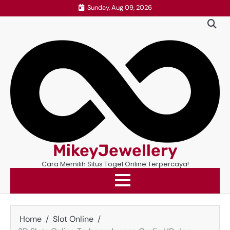
Skip
Sunday, Aug 09, 2026
to
content
MikeyJewellery
Cara Memilih Situs Togel Online Terpercaya!
Home
Slot Online