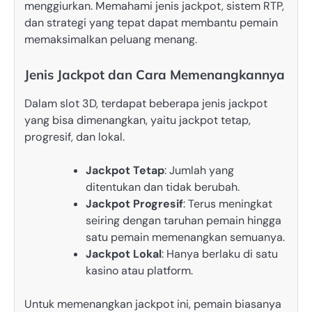
menggiurkan. Memahami jenis jackpot, sistem RTP,
dan strategi yang tepat dapat membantu pemain
memaksimalkan peluang menang.
Jenis Jackpot dan Cara Memenangkannya
Dalam slot 3D, terdapat beberapa jenis jackpot
yang bisa dimenangkan, yaitu jackpot tetap,
progresif, dan lokal.
Jackpot Tetap
: Jumlah yang
ditentukan dan tidak berubah.
Jackpot Progresif
: Terus meningkat
seiring dengan taruhan pemain hingga
satu pemain memenangkan semuanya.
Jackpot Lokal
: Hanya berlaku di satu
kasino atau platform.
Untuk memenangkan jackpot ini, pemain biasanya