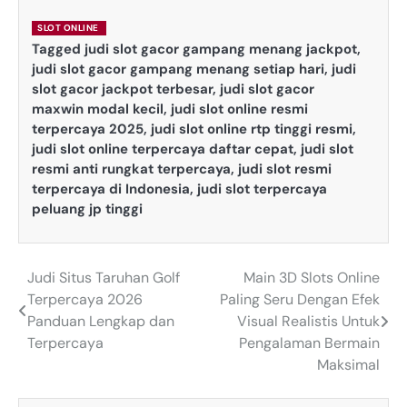
SLOT ONLINE
Tagged
judi slot gacor gampang menang jackpot
,
judi slot gacor gampang menang setiap hari
,
judi
slot gacor jackpot terbesar
,
judi slot gacor
maxwin modal kecil
,
judi slot online resmi
terpercaya 2025
,
judi slot online rtp tinggi resmi
,
judi slot online terpercaya daftar cepat
,
judi slot
resmi anti rungkat terpercaya
,
judi slot resmi
terpercaya di Indonesia
,
judi slot terpercaya
peluang jp tinggi
Judi Situs Taruhan Golf
Main 3D Slots Online
Post
Terpercaya 2026
Paling Seru Dengan Efek
navigation
Panduan Lengkap dan
Visual Realistis Untuk
Terpercaya
Pengalaman Bermain
Maksimal