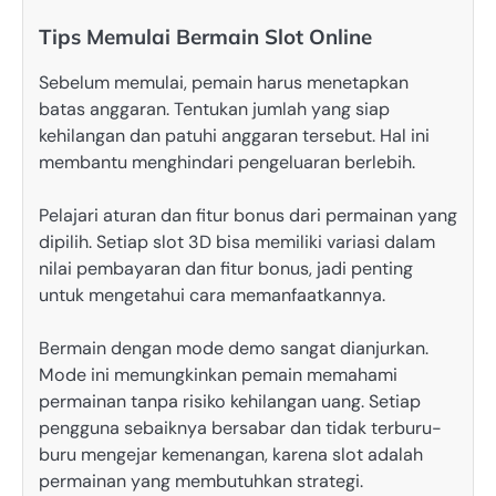
Tips Memulai Bermain Slot Online
Sebelum memulai, pemain harus menetapkan
batas anggaran. Tentukan jumlah yang siap
kehilangan dan patuhi anggaran tersebut. Hal ini
membantu menghindari pengeluaran berlebih.
Pelajari aturan dan fitur bonus dari permainan yang
dipilih. Setiap slot 3D bisa memiliki variasi dalam
nilai pembayaran dan fitur bonus, jadi penting
untuk mengetahui cara memanfaatkannya.
Bermain dengan mode demo sangat dianjurkan.
Mode ini memungkinkan pemain memahami
permainan tanpa risiko kehilangan uang. Setiap
pengguna sebaiknya bersabar dan tidak terburu-
buru mengejar kemenangan, karena slot adalah
permainan yang membutuhkan strategi.