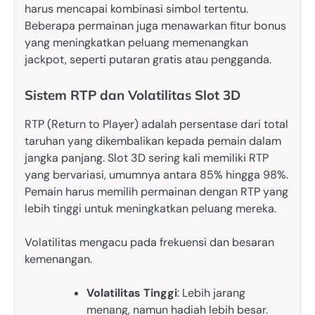
harus mencapai kombinasi simbol tertentu.
Beberapa permainan juga menawarkan fitur bonus
yang meningkatkan peluang memenangkan
jackpot, seperti putaran gratis atau pengganda.
Sistem RTP dan Volatilitas Slot 3D
RTP (Return to Player) adalah persentase dari total
taruhan yang dikembalikan kepada pemain dalam
jangka panjang. Slot 3D sering kali memiliki RTP
yang bervariasi, umumnya antara 85% hingga 98%.
Pemain harus memilih permainan dengan RTP yang
lebih tinggi untuk meningkatkan peluang mereka.
Volatilitas mengacu pada frekuensi dan besaran
kemenangan.
Volatilitas Tinggi
: Lebih jarang
menang, namun hadiah lebih besar.