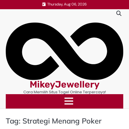
Skip
Thursday, Aug 06, 2026
to
content
MikeyJewellery
Cara Memilih Situs Togel Online Terpercaya!
Tag:
Strategi Menang Poker