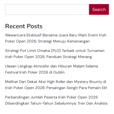
Search
Recent Posts
Wawancara Eksklusif Bersama Juara Baru Main Event Irish
Poker Open 2026: Strategi Menuju Kemenangan
Strategi Pot Limit Omaha (PLO) Terbaik untuk Turnamen
Irish Poker Open 2026: Panduan Strategi Menang
Ulasan Lengkap Atmosfer dan Hiburan Malam Selama
Festival Irish Poker 2026 di Dublin
Melihat Dari Dekat Aksi High Roller dan Mystery Bounty di
Irish Poker Open 2026: Persaingan Sengit Para Pemain Elit
Perbandingan Jumlah Peserta Irish Poker Open 2026
Dibandingkan Tahun-Tahun Sebelumnya: Tren Dan Analisis