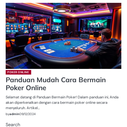
POKER ONLINE
Panduan Mudah Cara Bermain
Poker Online
Selamat datang di Panduan Bermain Poker! Dalam panduan ini, Anda
akan diperkenalkan dengan cara bermain poker online secara
menyeluruh. Artikel…
by
admin
09/12/2024
Search