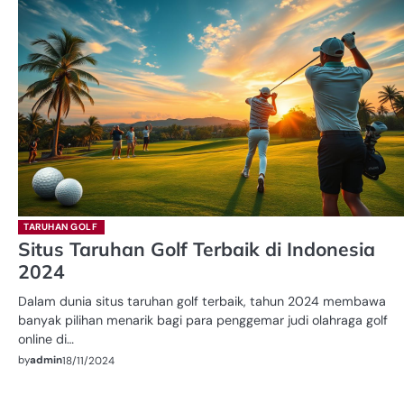
TARUHAN GOLF
Situs Taruhan Golf Terbaik di Indonesia
2024
Dalam dunia situs taruhan golf terbaik, tahun 2024 membawa
banyak pilihan menarik bagi para penggemar judi olahraga golf
online di…
by
admin
18/11/2024