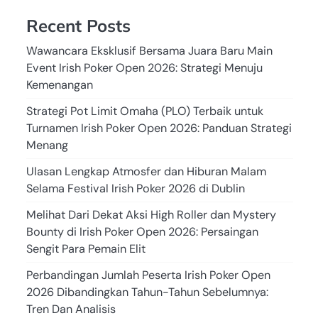
Recent Posts
Wawancara Eksklusif Bersama Juara Baru Main
Event Irish Poker Open 2026: Strategi Menuju
Kemenangan
Strategi Pot Limit Omaha (PLO) Terbaik untuk
Turnamen Irish Poker Open 2026: Panduan Strategi
Menang
Ulasan Lengkap Atmosfer dan Hiburan Malam
Selama Festival Irish Poker 2026 di Dublin
Melihat Dari Dekat Aksi High Roller dan Mystery
Bounty di Irish Poker Open 2026: Persaingan
Sengit Para Pemain Elit
Perbandingan Jumlah Peserta Irish Poker Open
2026 Dibandingkan Tahun-Tahun Sebelumnya:
Tren Dan Analisis