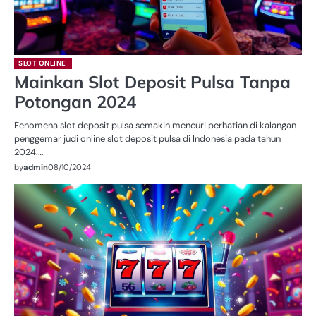
SLOT ONLINE
Mainkan Slot Deposit Pulsa Tanpa
Potongan 2024
Fenomena slot deposit pulsa semakin mencuri perhatian di kalangan
penggemar judi online slot deposit pulsa di Indonesia pada tahun
2024.…
by
admin
08/10/2024