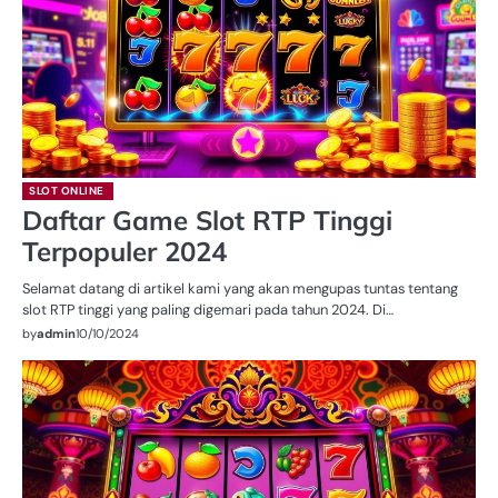
SLOT ONLINE
Daftar Game Slot RTP Tinggi
Terpopuler 2024
Selamat datang di artikel kami yang akan mengupas tuntas tentang
slot RTP tinggi yang paling digemari pada tahun 2024. Di…
by
admin
10/10/2024