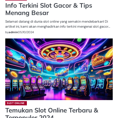
Info Terkini Slot Gacor & Tips
Menang Besar
Selamat datang di dunia slot online yang semakin mendebarkan! Di
artikel ini, kami akan menghadirkan info terkini mengenai slot gacor…
by
admin
05/10/2024
SLOT ONLINE
Temukan Slot Online Terbaru &
Terpopuler 2024