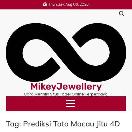
Skip
Thursday, Aug 06, 2026
to
content
MikeyJewellery
Cara Memilih Situs Togel Online Terpercaya!
Tag:
Prediksi Toto Macau Jitu 4D