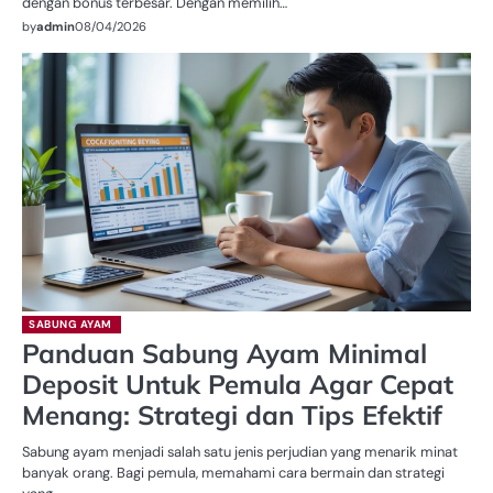
dengan bonus terbesar. Dengan memilih…
by
admin
08/04/2026
SABUNG AYAM
Panduan Sabung Ayam Minimal
Deposit Untuk Pemula Agar Cepat
Menang: Strategi dan Tips Efektif
Sabung ayam menjadi salah satu jenis perjudian yang menarik minat
banyak orang. Bagi pemula, memahami cara bermain dan strategi