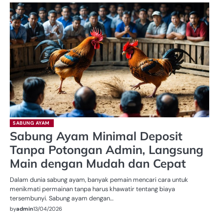
SABUNG AYAM
Sabung Ayam Minimal Deposit
Tanpa Potongan Admin, Langsung
Main dengan Mudah dan Cepat
Dalam dunia sabung ayam, banyak pemain mencari cara untuk
menikmati permainan tanpa harus khawatir tentang biaya
tersembunyi. Sabung ayam dengan…
by
admin
13/04/2026