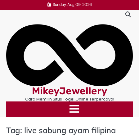
Skip
Sunday, Aug 09, 2026
to
content
MikeyJewellery
Cara Memilih Situs Togel Online Terpercaya!
Tag:
live sabung ayam filipina