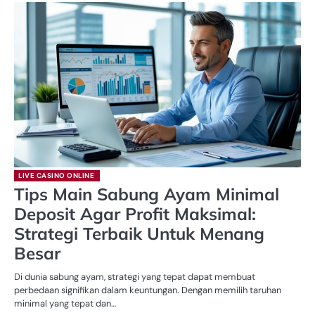
LIVE CASINO ONLINE
Tips Main Sabung Ayam Minimal
Deposit Agar Profit Maksimal:
Strategi Terbaik Untuk Menang
Besar
Di dunia sabung ayam, strategi yang tepat dapat membuat
perbedaan signifikan dalam keuntungan. Dengan memilih taruhan
minimal yang tepat dan…