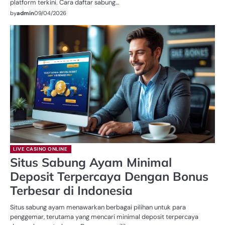
platform terkini. Cara daftar sabung…
by
admin
09/04/2026
LIVE CASINO ONLINE
Situs Sabung Ayam Minimal
Deposit Terpercaya Dengan Bonus
Terbesar di Indonesia
Situs sabung ayam menawarkan berbagai pilihan untuk para
penggemar, terutama yang mencari minimal deposit terpercaya