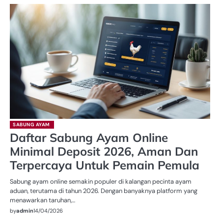
SABUNG AYAM
Daftar Sabung Ayam Online
Minimal Deposit 2026, Aman Dan
Terpercaya Untuk Pemain Pemula
Sabung ayam online semakin populer di kalangan pecinta ayam
aduan, terutama di tahun 2026. Dengan banyaknya platform yang
menawarkan taruhan,…
by
admin
14/04/2026