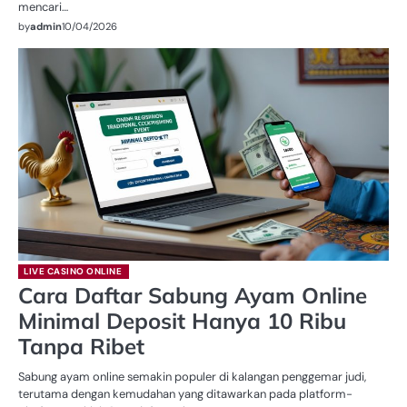
mencari…
by
admin
10/04/2026
LIVE CASINO ONLINE
Cara Daftar Sabung Ayam Online
Minimal Deposit Hanya 10 Ribu
Tanpa Ribet
Sabung ayam online semakin populer di kalangan penggemar judi,
terutama dengan kemudahan yang ditawarkan pada platform-