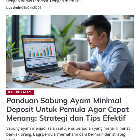
dengan bonus terbesar. Dengan memilih…
by
admin
08/04/2026
SABUNG AYAM
Panduan Sabung Ayam Minimal
Deposit Untuk Pemula Agar Cepat
Menang: Strategi dan Tips Efektif
Sabung ayam menjadi salah satu jenis perjudian yang menarik minat
banyak orang. Bagi pemula, memahami cara bermain dan strategi