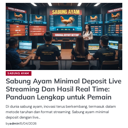
SABUNG AYAM
Sabung Ayam Minimal Deposit Live
Streaming Dan Hasil Real Time:
Panduan Lengkap untuk Pemain
Di dunia sabung ayam, inovasi terus berkembang, termasuk dalam
metode taruhan dan format streaming. Sabung ayam minimal
deposit dengan live…
by
admin
15/04/2026