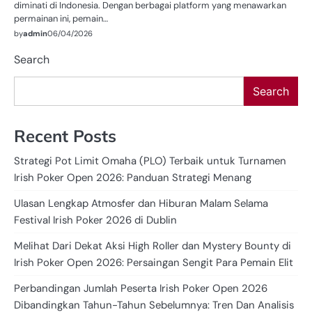
diminati di Indonesia. Dengan berbagai platform yang menawarkan
permainan ini, pemain…
by
admin
06/04/2026
Search
Search
Recent Posts
Strategi Pot Limit Omaha (PLO) Terbaik untuk Turnamen
Irish Poker Open 2026: Panduan Strategi Menang
Ulasan Lengkap Atmosfer dan Hiburan Malam Selama
Festival Irish Poker 2026 di Dublin
Melihat Dari Dekat Aksi High Roller dan Mystery Bounty di
Irish Poker Open 2026: Persaingan Sengit Para Pemain Elit
Perbandingan Jumlah Peserta Irish Poker Open 2026
Dibandingkan Tahun-Tahun Sebelumnya: Tren Dan Analisis