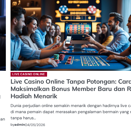
LIVE CASINO ONLINE
Live Casino Online Tanpa Potongan: Car
Maksimalkan Bonus Member Baru dan R
g
Hadiah Menarik
Dunia perjudian online semakin menarik dengan hadirnya live c
di mana pemain dapat merasakan pengalaman bermain yang 
tanpa harus…
dan
by
admin
04/05/2026