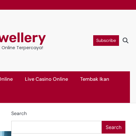
wellery
Subscribe
l Online Terpercaya!
Online
Live Casino Online
Tembak Ikan
Search
Search