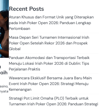
Recent Posts
Aturan Khusus dan Format Unik yang Diterapkan
pada Irish Poker Open 2026: Panduan Lengkap
Perlombaan
Masa Depan Seri Turnamen Internasional Irish
Poker Open Setelah Rekor 2026 dan Prospek
Global
Panduan Akomodasi dan Transportasi Terbaik
Menuju Lokasi Irish Poker 2026 di Dublin: Tips
a
Perjalanan Praktis
aih
Wawancara Eksklusif Bersama Juara Baru Main
Event Irish Poker Open 2026: Strategi Menuju
asino,
Kemenangan
nyata
Strategi Pot Limit Omaha (PLO) Terbaik untuk
Turnamen Irish Poker Open 2026: Panduan Strategi