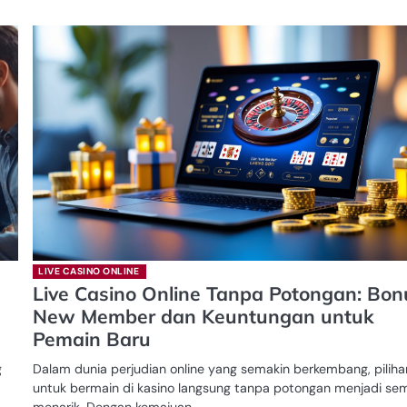
LIVE CASINO ONLINE
Live Casino Online Tanpa Potongan: Bon
New Member dan Keuntungan untuk
Pemain Baru
g
Dalam dunia perjudian online yang semakin berkembang, piliha
untuk bermain di kasino langsung tanpa potongan menjadi se
menarik. Dengan kemajuan…