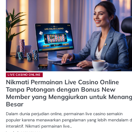
LIVE CASINO ONLINE
Nikmati Permainan Live Casino Online
Tanpa Potongan dengan Bonus New
Member yang Menggiurkan untuk Menan
Besar
Dalam dunia perjudian online, permainan live casino semakin
populer karena menawarkan pengalaman yang lebih mendalam 
interaktif. Nikmati permainan live…