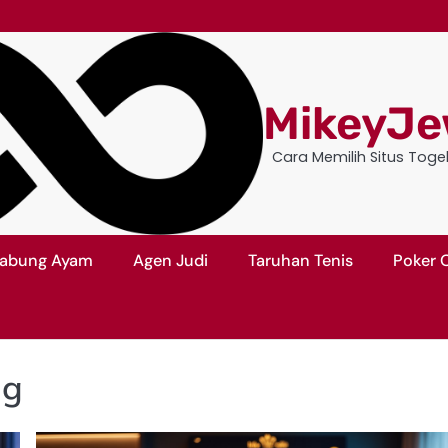
MikeyJe
Cara Memilih Situs Toge
abung Ayam
Agen Judi
Taruhan Tenis
Poker 
ng