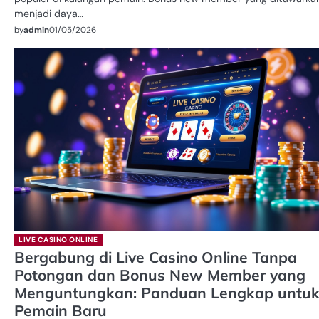
menjadi daya…
by
admin
01/05/2026
LIVE CASINO ONLINE
Bergabung di Live Casino Online Tanpa
Potongan dan Bonus New Member yang
Menguntungkan: Panduan Lengkap untu
Pemain Baru