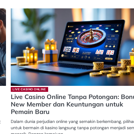
LIVE CASINO ONLINE
Live Casino Online Tanpa Potongan: Bon
New Member dan Keuntungan untuk
Pemain Baru
g
Dalam dunia perjudian online yang semakin berkembang, piliha
untuk bermain di kasino langsung tanpa potongan menjadi se
menarik. Dengan kemajuan…