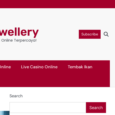
wellery
Subscribe
l Online Terpercaya!
Online
Live Casino Online
Tembak Ikan
Search
Search