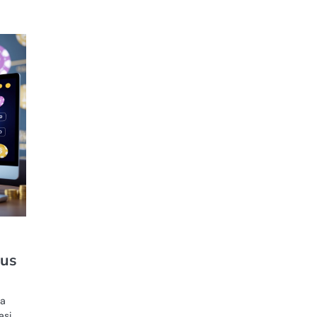
o
nus
ra
asi