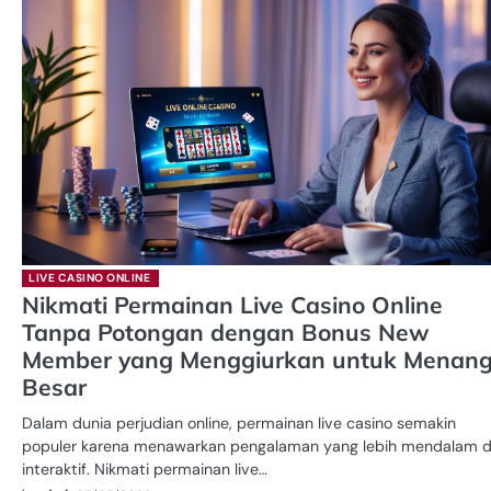
LIVE CASINO ONLINE
Nikmati Permainan Live Casino Online
Tanpa Potongan dengan Bonus New
Member yang Menggiurkan untuk Menan
Besar
Dalam dunia perjudian online, permainan live casino semakin
populer karena menawarkan pengalaman yang lebih mendalam 
interaktif. Nikmati permainan live…