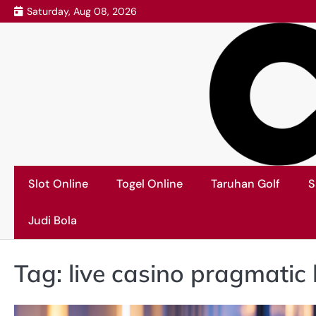
Skip
Saturday, Aug 08, 2026
to
content
Slot Online
Togel Online
Taruhan Golf
S
Judi Bola
Tag:
live casino pragmatic 