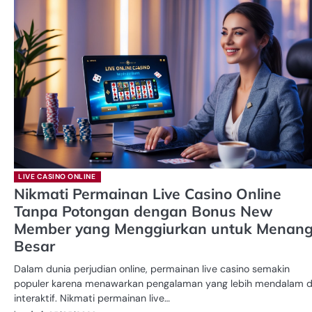
LIVE CASINO ONLINE
Nikmati Permainan Live Casino Online
Tanpa Potongan dengan Bonus New
Member yang Menggiurkan untuk Menan
Besar
Dalam dunia perjudian online, permainan live casino semakin
populer karena menawarkan pengalaman yang lebih mendalam 
interaktif. Nikmati permainan live…