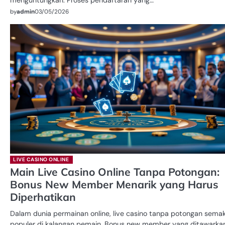
by
admin
03/05/2026
LIVE CASINO ONLINE
Main Live Casino Online Tanpa Potongan:
Bonus New Member Menarik yang Harus
Diperhatikan
Dalam dunia permainan online, live casino tanpa potongan semak
populer di kalangan pemain. Bonus new member yang ditawarka