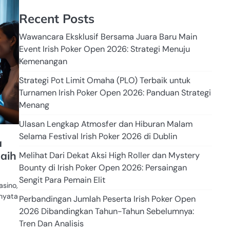
Recent Posts
Wawancara Eksklusif Bersama Juara Baru Main
Event Irish Poker Open 2026: Strategi Menuju
Kemenangan
Strategi Pot Limit Omaha (PLO) Terbaik untuk
Turnamen Irish Poker Open 2026: Panduan Strategi
Menang
Ulasan Lengkap Atmosfer dan Hiburan Malam
Selama Festival Irish Poker 2026 di Dublin
a
aih
Melihat Dari Dekat Aksi High Roller dan Mystery
Bounty di Irish Poker Open 2026: Persaingan
Sengit Para Pemain Elit
asino,
nyata
Perbandingan Jumlah Peserta Irish Poker Open
2026 Dibandingkan Tahun-Tahun Sebelumnya:
Tren Dan Analisis