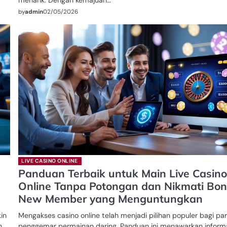
by
admin
02/05/2026
LIVE CASINO ONLINE
Panduan Terbaik untuk Main Live Casin
Online Tanpa Potongan dan Nikmati Bo
New Member yang Menguntungkan
in
Mengakses casino online telah menjadi pilihan populer bagi pa
n
penggemar permainan daring. Panduan ini menawarkan inform