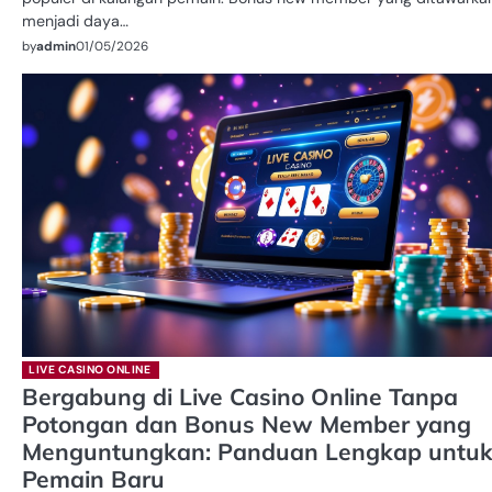
menjadi daya…
by
admin
01/05/2026
LIVE CASINO ONLINE
Bergabung di Live Casino Online Tanpa
Potongan dan Bonus New Member yang
Menguntungkan: Panduan Lengkap untu
Pemain Baru