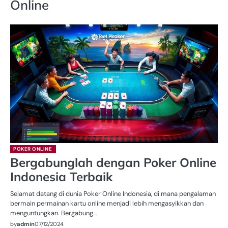
Online
POKER ONLINE
Bergabunglah dengan Poker Online
Indonesia Terbaik
Selamat datang di dunia Poker Online Indonesia, di mana pengalaman
bermain permainan kartu online menjadi lebih mengasyikkan dan
menguntungkan. Bergabung…
by
admin
07/12/2024