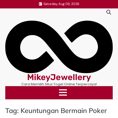
Skip
Saturday, Aug 08, 2026
to
content
MikeyJewellery
Cara Memilih Situs Togel Online Terpercaya!
Tag:
Keuntungan Bermain Poker