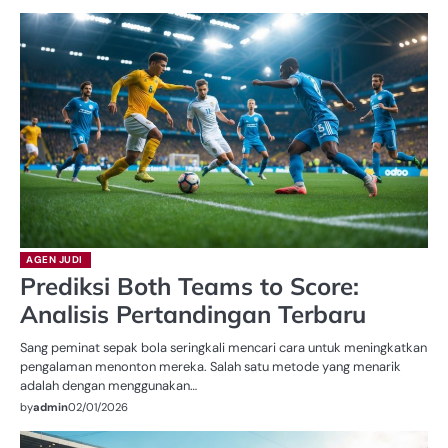
AGEN JUDI
Prediksi Both Teams to Score:
Analisis Pertandingan Terbaru
Sang peminat sepak bola seringkali mencari cara untuk meningkatkan
pengalaman menonton mereka. Salah satu metode yang menarik
adalah dengan menggunakan…
by
admin
02/01/2026