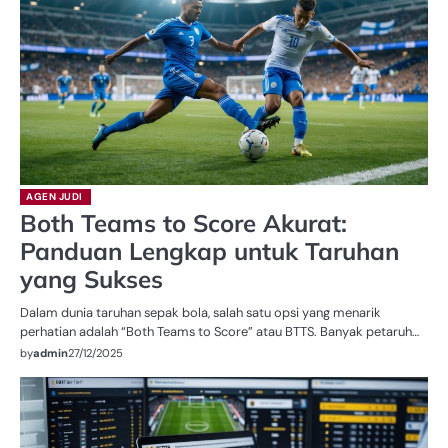
AGEN JUDI
Both Teams to Score Akurat:
Panduan Lengkap untuk Taruhan
yang Sukses
Dalam dunia taruhan sepak bola, salah satu opsi yang menarik
perhatian adalah “Both Teams to Score” atau BTTS. Banyak petaruh…
by
admin
27/12/2025