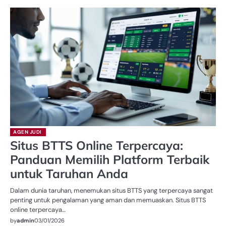
AGEN JUDI
Situs BTTS Online Terpercaya:
Panduan Memilih Platform Terbaik
untuk Taruhan Anda
Dalam dunia taruhan, menemukan situs BTTS yang terpercaya sangat
penting untuk pengalaman yang aman dan memuaskan. Situs BTTS
online terpercaya…
by
admin
03/01/2026