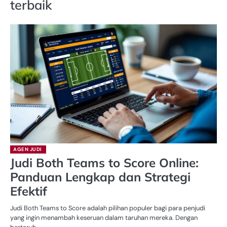
terbaik
AGEN JUDI
Judi Both Teams to Score Online:
Panduan Lengkap dan Strategi
Efektif
Judi Both Teams to Score adalah pilihan populer bagi para penjudi
yang ingin menambah keseruan dalam taruhan mereka. Dengan