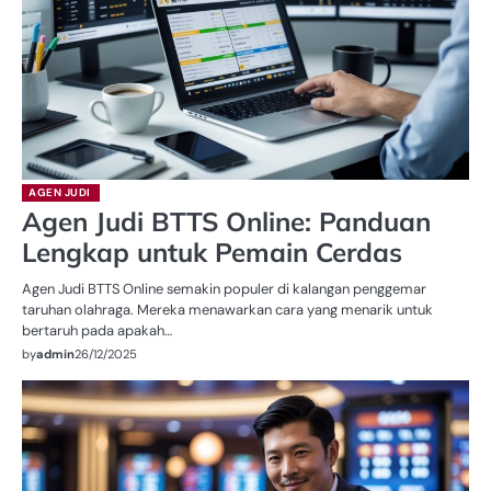
AGEN JUDI
Agen Judi BTTS Online: Panduan
Lengkap untuk Pemain Cerdas
Agen Judi BTTS Online semakin populer di kalangan penggemar
taruhan olahraga. Mereka menawarkan cara yang menarik untuk
bertaruh pada apakah…
by
admin
26/12/2025