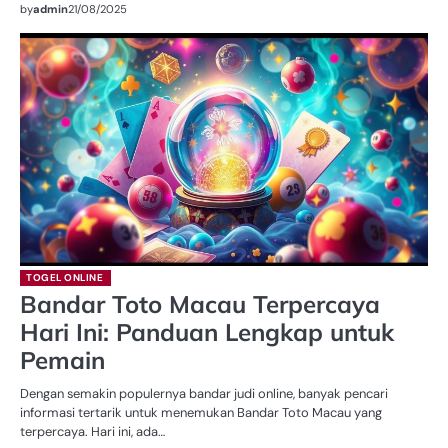
by
admin
21/08/2025
TOGEL ONLINE
Bandar Toto Macau Terpercaya
Hari Ini: Panduan Lengkap untuk
Pemain
Dengan semakin populernya bandar judi online, banyak pencari
informasi tertarik untuk menemukan Bandar Toto Macau yang
terpercaya. Hari ini, ada…