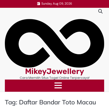
Skip
Sunday, Aug 09, 2026
to
content
MikeyJewellery
Cara Memilih Situs Togel Online Terpercaya!
Tag:
Daftar Bandar Toto Macau