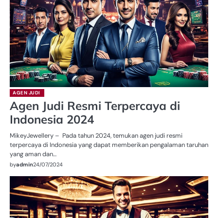
AGEN JUDI
Agen Judi Resmi Terpercaya di
Indonesia 2024
MikeyJewellery – Pada tahun 2024, temukan agen judi resmi
terpercaya di Indonesia yang dapat memberikan pengalaman taruhan
yang aman dan…
by
admin
24/07/2024