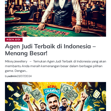
AGEN JUDI
Agen Judi Terbaik di Indonesia –
Menang Besar!
MikeyJewellery – Temukan Agen Judi Terbaik di Indonesia yang akan
membantu Anda meraih kemenangan besar dalam berbagai pilihan
game. Dengan…
by
admin
23/07/2024