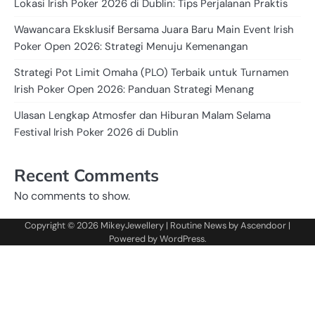
Lokasi Irish Poker 2026 di Dublin: Tips Perjalanan Praktis
Wawancara Eksklusif Bersama Juara Baru Main Event Irish
Poker Open 2026: Strategi Menuju Kemenangan
Strategi Pot Limit Omaha (PLO) Terbaik untuk Turnamen
Irish Poker Open 2026: Panduan Strategi Menang
Ulasan Lengkap Atmosfer dan Hiburan Malam Selama
Festival Irish Poker 2026 di Dublin
Recent Comments
No comments to show.
Copyright © 2026
MikeyJewellery
| Routine News by
Ascendoor
|
Powered by
WordPress
.