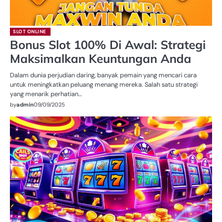
SLOT ONLINE
Bonus Slot 100% Di Awal: Strategi
Maksimalkan Keuntungan Anda
Dalam dunia perjudian daring, banyak pemain yang mencari cara
untuk meningkatkan peluang menang mereka. Salah satu strategi
yang menarik perhatian…
by
admin
09/09/2025