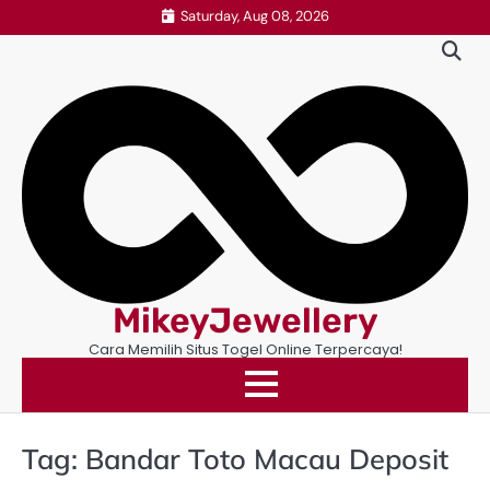
Skip
Saturday, Aug 08, 2026
to
content
MikeyJewellery
Cara Memilih Situs Togel Online Terpercaya!
Tag:
Bandar Toto Macau Deposit