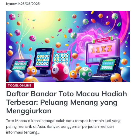
by
admin
26/08/2025
TOGEL ONLINE
Daftar Bandar Toto Macau Hadiah
Terbesar: Peluang Menang yang
Menggiurkan
Toto Macau dikenal sebagai salah satu tempat bermain judi yang
paling menarik di Asia. Banyak penggemar perjudian mencari
informasi tentang…