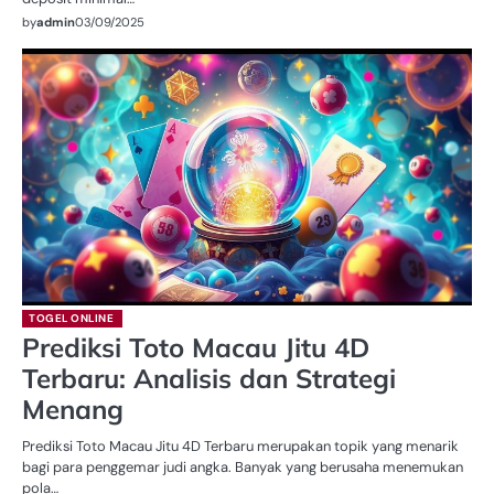
by
admin
03/09/2025
TOGEL ONLINE
Prediksi Toto Macau Jitu 4D
Terbaru: Analisis dan Strategi
Menang
Prediksi Toto Macau Jitu 4D Terbaru merupakan topik yang menarik
bagi para penggemar judi angka. Banyak yang berusaha menemukan
pola…