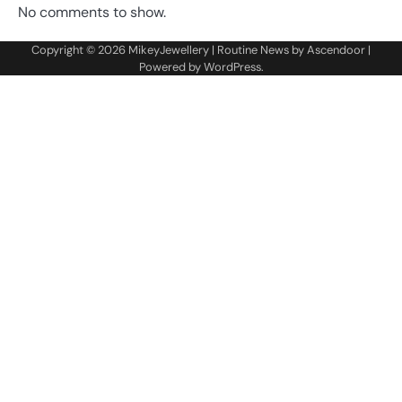
No comments to show.
Copyright © 2026
MikeyJewellery
| Routine News by
Ascendoor
|
Powered by
WordPress
.