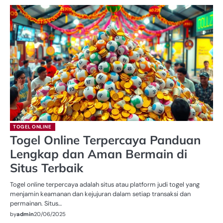
TOGEL ONLINE
Togel Online Terpercaya Panduan
Lengkap dan Aman Bermain di
Situs Terbaik
Togel online terpercaya adalah situs atau platform judi togel yang
menjamin keamanan dan kejujuran dalam setiap transaksi dan
permainan. Situs…
by
admin
20/06/2025