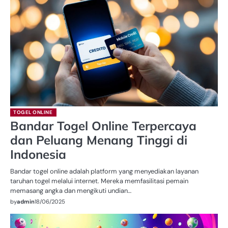
TOGEL ONLINE
Bandar Togel Online Terpercaya
dan Peluang Menang Tinggi di
Indonesia
Bandar togel online adalah platform yang menyediakan layanan
taruhan togel melalui internet. Mereka memfasilitasi pemain
memasang angka dan mengikuti undian…
by
admin
18/06/2025