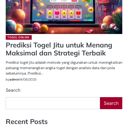
TOGEL ONLINE
Prediksi Togel Jitu untuk Menang
Maksimal dan Strategi Terbaik
Prediksi togel jitu adalah metode yang digunakan untuk meningkatkan
peluang memenangkan angka togel dengan analisis data dan pola
sebelumnya. Prediksi…
by
admin
14/06/2025
Search
Search
Recent Posts