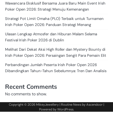
Wawancara Eksklusif Bersama Juara Baru Main Event Irish
Poker Open 2026: Strategi Menuju Kemenangan
Strategi Pot Limit Omaha (PLO) Terbaik untuk Turnamen
Irish Poker Open 2026: Panduan Strategi Menang
Ulasan Lengkap Atmosfer dan Hiburan Malam Selama
Festival Irish Poker 2026 di Dublin
Melihat Dari Dekat Aksi High Roller dan Mystery Bounty di
Irish Poker Open 2026: Persaingan Sengit Para Pemain Elit
Perbandingan Jumlah Peserta Irish Poker Open 2026
Dibandingkan Tahun-Tahun Sebelumnya: Tren Dan Analisis
Recent Comments
No comments to show.
Copyright © 2026
MikeyJewellery
| Routine News by
Ascendoor
|
Powered by
WordPress
.