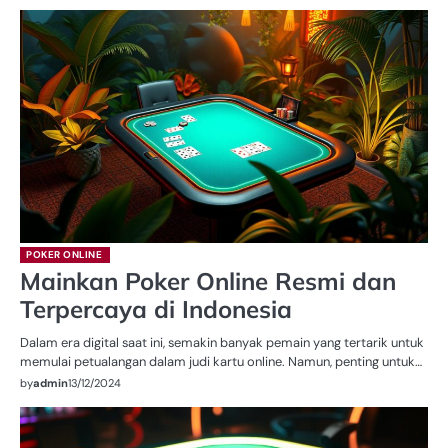
POKER ONLINE
Mainkan Poker Online Resmi dan
Terpercaya di Indonesia
Dalam era digital saat ini, semakin banyak pemain yang tertarik untuk
memulai petualangan dalam judi kartu online. Namun, penting untuk…
by
admin
13/12/2024