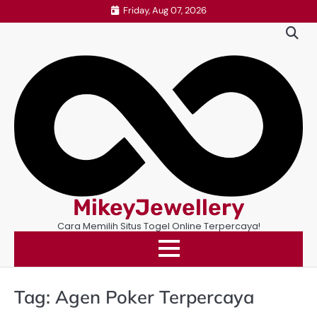
Skip
Friday, Aug 07, 2026
to
content
MikeyJewellery
Cara Memilih Situs Togel Online Terpercaya!
Tag:
Agen Poker Terpercaya