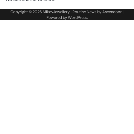
Copyright © 2026
MikeyJewellery
| Routine News by
Ascendoor
|
Powered by
WordPress
.