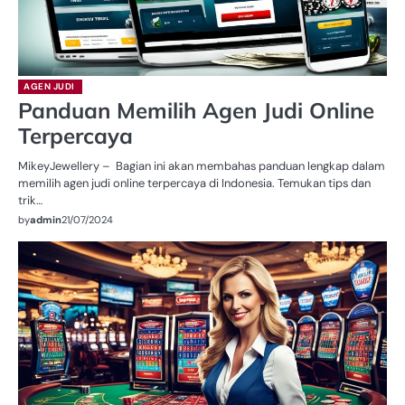
AGEN JUDI
Panduan Memilih Agen Judi Online
Terpercaya
MikeyJewellery – Bagian ini akan membahas panduan lengkap dalam
memilih agen judi online terpercaya di Indonesia. Temukan tips dan
trik…
by
admin
21/07/2024