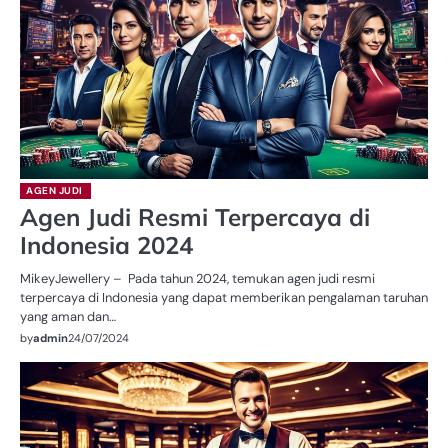
AGEN JUDI
Agen Judi Resmi Terpercaya di
Indonesia 2024
MikeyJewellery – Pada tahun 2024, temukan agen judi resmi
terpercaya di Indonesia yang dapat memberikan pengalaman taruhan
yang aman dan…
by
admin
24/07/2024