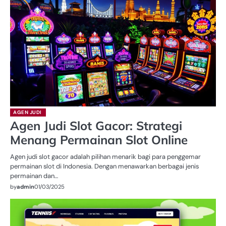
AGEN JUDI
Agen Judi Slot Gacor: Strategi
Menang Permainan Slot Online
Agen judi slot gacor adalah pilihan menarik bagi para penggemar
permainan slot di Indonesia. Dengan menawarkan berbagai jenis
permainan dan…
by
admin
01/03/2025