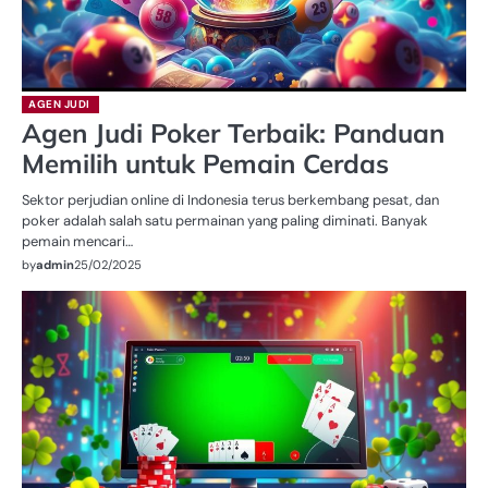
AGEN JUDI
Agen Judi Poker Terbaik: Panduan
Memilih untuk Pemain Cerdas
Sektor perjudian online di Indonesia terus berkembang pesat, dan
poker adalah salah satu permainan yang paling diminati. Banyak
pemain mencari…
by
admin
25/02/2025