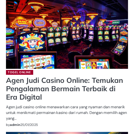
TOGEL ONLINE
Agen Judi Casino Online: Temukan
Pengalaman Bermain Terbaik di
Era Digital
Agen judi casino online menawarkan cara yang nyaman dan menarik
untuk menikmati permainan kasino dari rumah. Dengan memilih agen
yang…
by
admin
25/01/2025