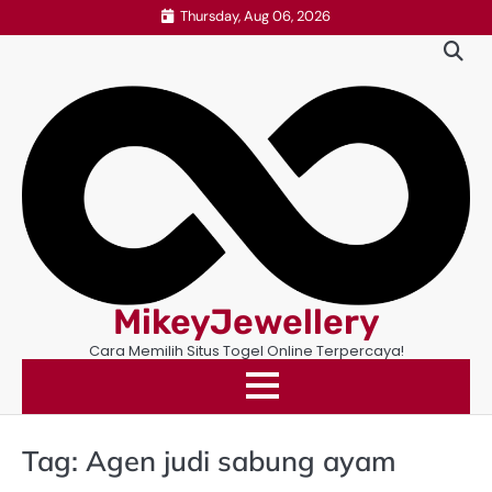
Skip
Thursday, Aug 06, 2026
to
content
MikeyJewellery
Cara Memilih Situs Togel Online Terpercaya!
Tag:
Agen judi sabung ayam