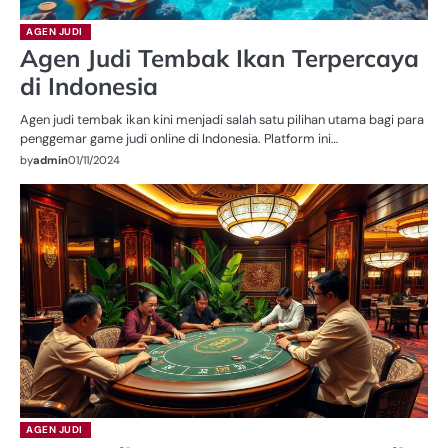
AGEN JUDI
Agen Judi Tembak Ikan Terpercaya
di Indonesia
Agen judi tembak ikan kini menjadi salah satu pilihan utama bagi para
penggemar game judi online di Indonesia. Platform ini…
by
admin
01/11/2024
AGEN JUDI