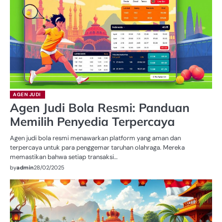
AGEN JUDI
Agen Judi Bola Resmi: Panduan
Memilih Penyedia Terpercaya
Agen judi bola resmi menawarkan platform yang aman dan
terpercaya untuk para penggemar taruhan olahraga. Mereka
memastikan bahwa setiap transaksi…
by
admin
28/02/2025