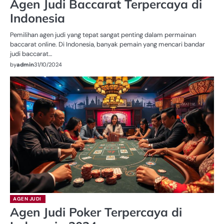
Agen Judi Baccarat Terpercaya di
Indonesia
Pemilihan agen judi yang tepat sangat penting dalam permainan
baccarat online. Di Indonesia, banyak pemain yang mencari bandar
judi baccarat…
by
admin
31/10/2024
AGEN JUDI
Agen Judi Poker Terpercaya di