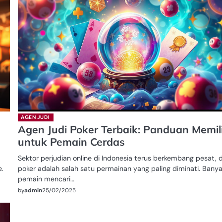
AGEN JUDI
Agen Judi Poker Terbaik: Panduan Memil
untuk Pemain Cerdas
Sektor perjudian online di Indonesia terus berkembang pesat, 
e.
poker adalah salah satu permainan yang paling diminati. Bany
pemain mencari…
by
admin
25/02/2025