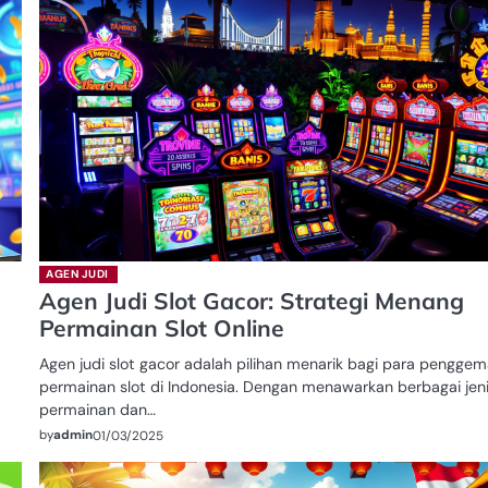
AGEN JUDI
Agen Judi Slot Gacor: Strategi Menang
Permainan Slot Online
Agen judi slot gacor adalah pilihan menarik bagi para penggem
permainan slot di Indonesia. Dengan menawarkan berbagai jen
permainan dan…
by
admin
01/03/2025