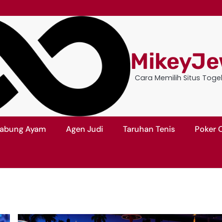
MikeyJe
Cara Memilih Situs Toge
abung Ayam
Agen Judi
Taruhan Tenis
Poker 