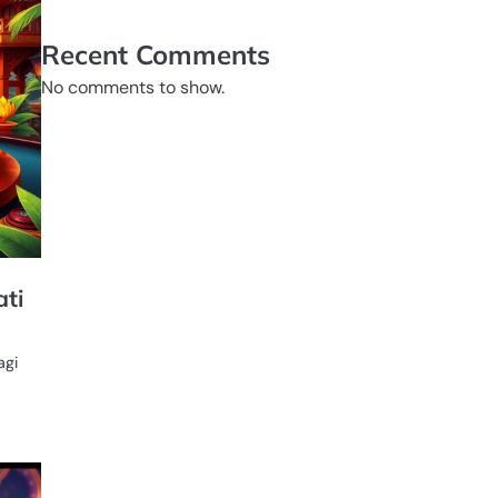
Recent Comments
No comments to show.
ti
agi